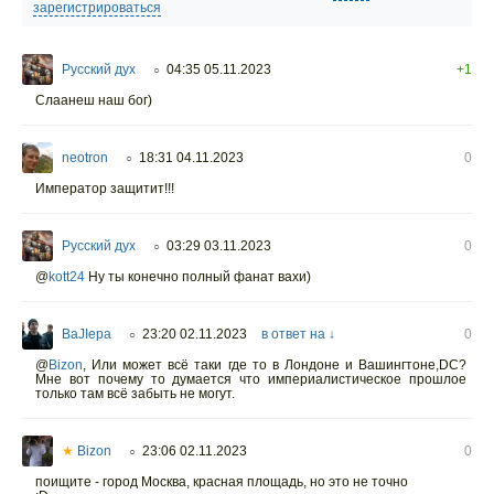
зарегистрироваться
Русский дух
04:35 05.11.2023
+1
○
Слаанеш наш бог)
neotron
18:31 04.11.2023
0
○
Император защитит!!!
Русский дух
03:29 03.11.2023
0
○
@
kott24
Ну ты конечно полный фанат вахи)
BaJIepa
23:20 02.11.2023
в ответ на ↓
0
○
@
Bizon
,
Или может всё таки где то в Лондоне и Вашингтоне,DC?
Мне вот почему то думается что империалистическое прошлое
только там всё забыть не могут.
★
Bizon
23:06 02.11.2023
0
○
поищите - город Москва, красная площадь, но это не точно