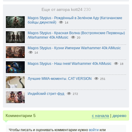
Еще от автора kott24
230
Magos Stygius - Рождённый в Зелёном Аду (Катачанские
бойцы джунглей)
14
Magos Stygius - Красная Волна (Востроянские Первенцы)
/Warhammer 40k AIMusic
20
Magos Stygius - Кузни Империи Warhammer 40k AIMusic
14
Magos Stygius - Наш гнев! Warhammer 40k AIMusic
18
Лучшие ММА-моменты. CAT VERSION
251
Индийский стрит-фуд
272
Комментарии
5
с начала
|
дерево
Чтобы писать и оценивать комментарии нужно
войти
или