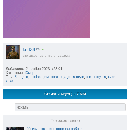
kott24
2634
|
+1
230
видео
6573
поста
22
друга
Добавлено: 2 ноября 2023 в 23:01
Категория:
Юмор
Теги:
бродакс
,
brodaxe
,
император
,
а де
,
а ниде
,
скетч
,
шутка
,
хихи
,
хаха
Скачать видео (1.17 Мб)
Похожее видео
У викингов очень нервная работа