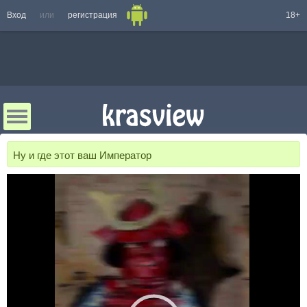
Вход
или
регистрация
18+
Ну и где этот ваш Император