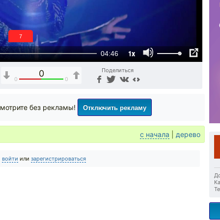
6
1x
04:46
Поделиться
0
0
0
Отключить рекламу
мотрите без рекламы!
с начала
|
дерево
о
войти
или
зарегистрироваться
До
Ка
Те