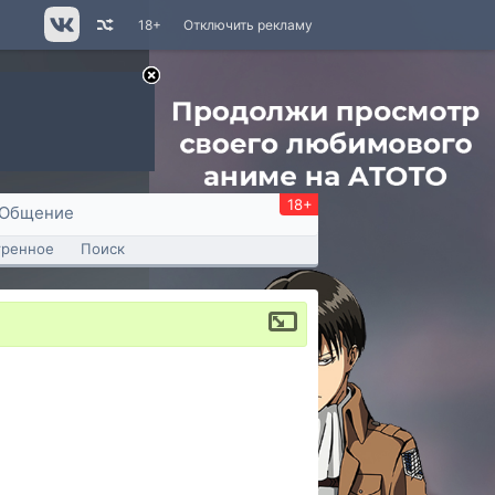
18+
Отключить рекламу
18+
Общение
тренное
Поиск