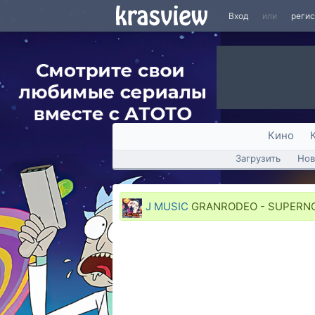
Вход
или
реги
Кино
Загрузить
Нов
J MUSIC
GRANRODEO - SUPERN