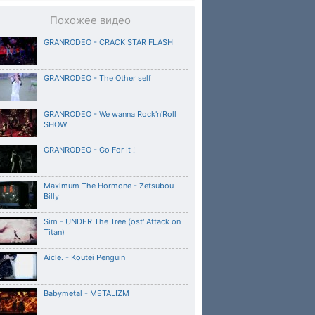
Похожее видео
GRANRODEO - CRACK STAR FLASH
GRANRODEO - The Other self
GRANRODEO - We wanna Rock'n'Roll
SHOW
GRANRODEO - Go For It !
Maximum The Hormone - Zetsubou
Billy
Sim - UNDER The Tree (ost' Attack on
Titan)
Aicle. - Koutei Penguin
Babymetal - METALIZM