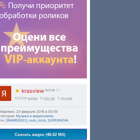
★
krasview
500129
| 0
105098
видео
0
постов
0
друзей
бавлено: 20 февраля 2016 в 00:45
тегория:
Музыка и видеоклипы
ги:
GRANRODEO
,
rock
,
jrock
,
SUPERNOVA
Скачать видео (48.62 Мб)