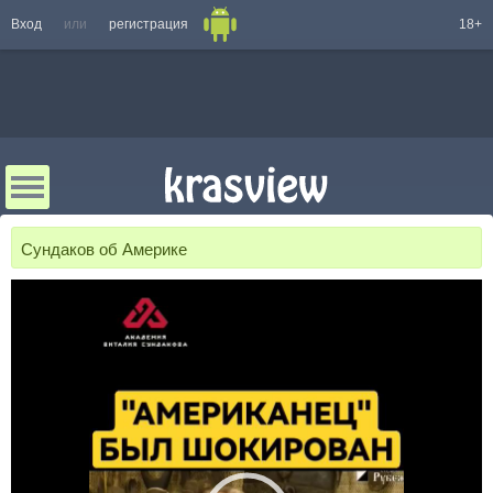
Вход
или
регистрация
18+
Сундаков об Америке