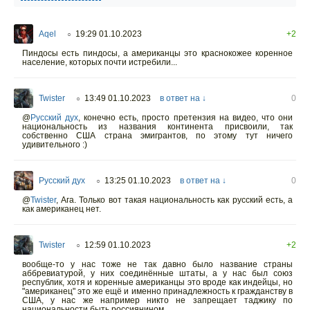
Aqel
19:29 01.10.2023
+2
○
Пиндосы есть пиндосы, а американцы это краснокожее коренное
население, которых почти истребили...
Twister
13:49 01.10.2023
в ответ на ↓
0
○
@
Русский дух
,
конечно есть, просто претензия на видео, что они
национальность из названия континента присвоили, так
собственно США страна эмигрантов, по этому тут ничего
удивительного :)
Русский дух
13:25 01.10.2023
в ответ на ↓
0
○
@
Twister
,
Ага. Только вот такая национальность как русский есть, а
как американец нет.
Twister
12:59 01.10.2023
+2
○
вообще-то у нас тоже не так давно было название страны
аббревиатурой, у них соединённые штаты, а у нас был союз
республик, хотя и коренные американцы это вроде как индейцы, но
"американец" это же ещё и именно принадлежность к гражданству в
США, у нас же например никто не запрещает таджику по
национальности быть россиянином.