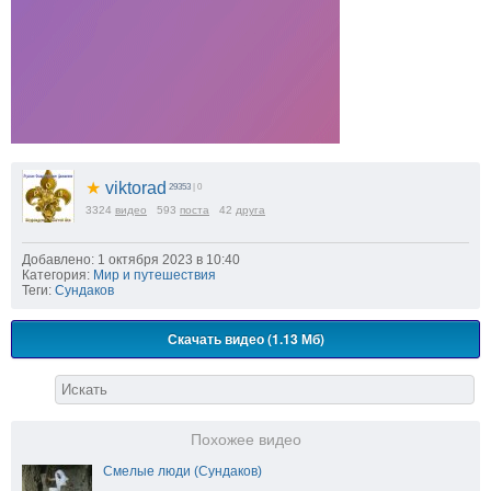
★
viktorad
29353
| 0
3324
видео
593
поста
42
друга
Добавлено: 1 октября 2023 в 10:40
Категория:
Мир и путешествия
Теги:
Сундаков
Скачать видео (1.13 Мб)
Похожее видео
Смелые люди (Сундаков)