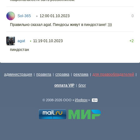
Sol-365
12:00 01.10.2023
0
○
Правильно сказал agat. Пиндосы живут в пиндостане! :)))
agat
11:19 01.10.2023
+2
•
пиндостан
администрация
правила
справка
реклама
для правообладателей
|
|
|
|
|
оплата VIP
блог
|
Инфон
© 2008-2026 ООО «
»