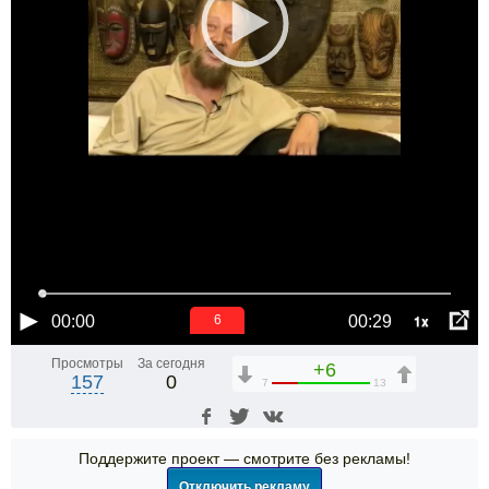
1x
00:00
00:29
6
Просмотры
За сегодня
+6
157
0
7
13
Поддержите проект — смотрите без рекламы!
Отключить рекламу