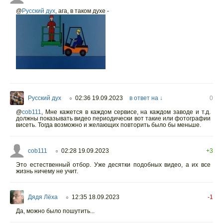
@
Русский дух
,
ага, в таком духе -
Русский дух
02:36 19.09.2023
в ответ на ↓
0
○
@
cob111
,
Мне кажется в каждом сервисе, на каждом заводе и т.д.
должны показывать видео периодически вот такие или фотографии
висеть. Тогда возможно и желающих повторить было бы меньше.
cob111
02:28 19.09.2023
+3
○
Это естественный отбор. Уже десятки подобных видео, а их все
жизнь ничему не учит.
Дядя Лёха
12:35 18.09.2023
-1
○
Да, можно было пошутить...