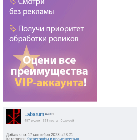
Labarum
11293
| 0
487
видео
373
поста
0
друзей
Добавлено: 17 сентября 2023 в 23:21
Категория:
Катастрофы и происшествия