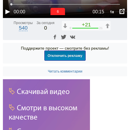
1x
00:00
00:15
6
Просмотры
За сегодня
+21
540
0
0
21
Поддержите проект — смотрите без рекламы!
Отключить рекламу
Читать комментарии