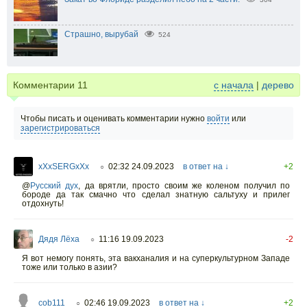
Страшно, вырубай
524
Комментарии
11
с начала
|
дерево
Чтобы писать и оценивать комментарии нужно
войти
или
зарегистрироваться
xXxSERGxXx
02:32 24.09.2023
в ответ на ↓
+2
○
@
Русский дух
,
да врятли, просто своим же коленом получил по
бороде да так смачно что сделал знатную сальтуху и прилег
отдохнуть!
Дядя Лёха
11:16 19.09.2023
-2
○
Я вот немогу понять, эта вакханалия и на суперкультурном Западе
тоже или только в азии?
cob111
02:46 19.09.2023
в ответ на ↓
+2
○