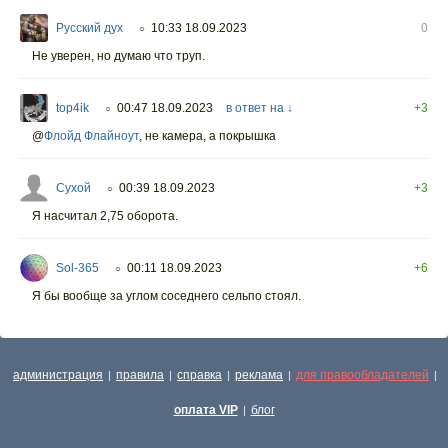
Русский дух
10:33 18.09.2023
0
○
Не уверен, но думаю что труп.
top4ik
00:47 18.09.2023
в ответ на ↓
+3
○
@
Флойд Флайноут
,
не камера, а покрышка
Сухой
00:39 18.09.2023
+3
○
Я насчитал 2,75 оборота.
Sol-365
00:11 18.09.2023
+6
○
Я бы вообще за углом соседнего сельпо стоял.
администрация
правила
справка
реклама
для правообладателей
|
|
|
|
|
оплата VIP
блог
|