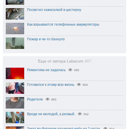
Посветил зажигалкой в цистерну
Как взрываются телефонные аккумуляторы
Пожар и че-то бахнуло
Еще от автора Labarum
487
Романтика не задалась
450
Готовился к этому всю жизнь
604
Родители
893
Вроде не молодой, а резвый.
542
Закат во Флориде разделил небо на 2 части.
304