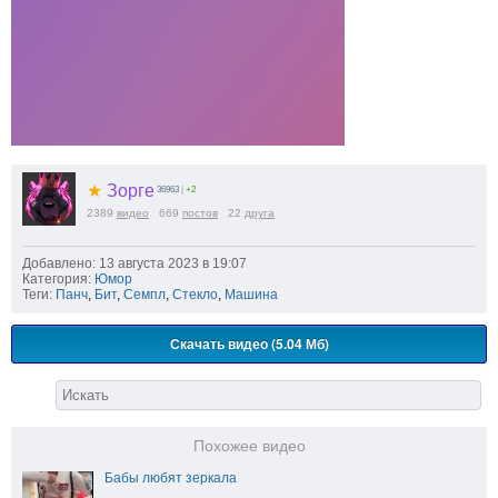
★
Зорге
36963
|
+2
2389
видео
669
постов
22
друга
Добавлено: 13 августа 2023 в 19:07
Категория:
Юмор
Теги:
Панч
,
Бит
,
Семпл
,
Стекло
,
Машина
Скачать видео (5.04 Мб)
Похожее видео
Бабы любят зеркала