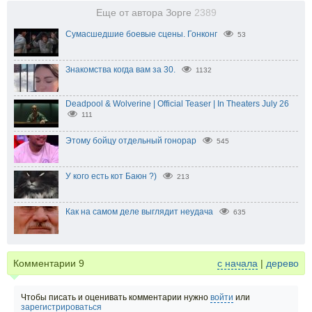
Еще от автора Зорге
2389
Сумасшедшие боевые сцены. Гонконг
53
Знакомства когда вам за 30.
1132
Deadpool & Wolverine | Official Teaser | In Theaters July 26
111
Этому бойцу отдельный гонорар
545
У кого есть кот Баюн ?)
213
Как на самом деле выглядит неудача
635
Комментарии
9
с начала
|
дерево
Чтобы писать и оценивать комментарии нужно
войти
или
зарегистрироваться