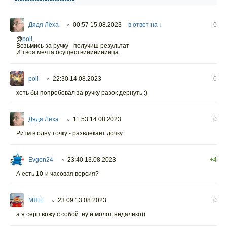
Дядя Лёха
00:57 15.08.2023
в ответ на ↓
0
○
@
poli
,
Возьмись за ручку - получиш результат
И твоя мечта осуществиииииииица
poli
22:30 14.08.2023
0
○
хоть бы попробовал за ручку разок дернуть :)
Дядя Лёха
11:53 14.08.2023
0
○
Ритм в одну точку - развлекает дочку
Evgen24
23:40 13.08.2023
+4
○
А есть 10-и часовая версия?
МЯШ
23:09 13.08.2023
0
○
а я серп вожу с собой. ну и молот недалеко))