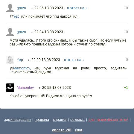
graza
22:35 13.08.2023
в ответ на ↓
0
○
@
Yep
,
или понимает что ппц накосячил..
graza
22:34 13.08.2023
0
○
Мстя удалась.. У того кто снимал.. Я бы так не смог.. Но если чуть не
разбился-то понимаю мужика который стучит по стеклу..
Yep
22:20 13.08.2023
в ответ на ↓
0
○
@
Mamontov
,
не, рука мужская на руле. просто, водитель
неконфликтный, видимо
Mamontov
20:52 13.08.2023
+1
○
Какой он уверенный! Видимо женщина за рулём.
администрация
правила
справка
реклама
для правообладателей
|
|
|
|
|
оплата VIP
блог
|