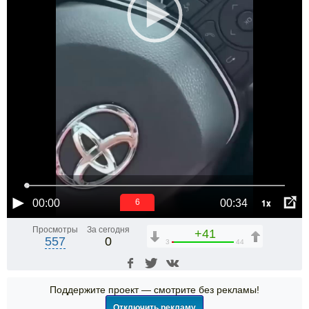
1x
00:00
00:34
6
Просмотры
За сегодня
+41
557
0
3
44
Поддержите проект — смотрите без рекламы!
Отключить рекламу