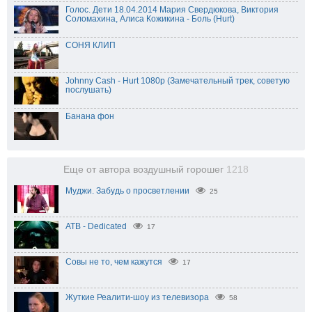
Голос. Дети 18.04.2014 Мария Свердюкова, Виктория
Соломахина, Алиса Кожикина - Боль (Hurt)
СОНЯ КЛИП
Johnny Cash - Hurt 1080p (Замечательный трек, советую
послушать)
Банана фон
Еще от автора воздушный горошег
1218
Муджи. Забудь о просветлении
25
ATB - Dedicated
17
Совы не то, чем кажутся
17
Жуткие Реалити-шоу из телевизора
58