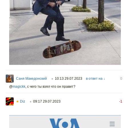
Саня Македонский
10:13 29.07.2023
в ответ на ↓
0
○
@
magickk
,
с чего ты взял что он правит?
★
Diz
09:17 29.07.2023
-1
○