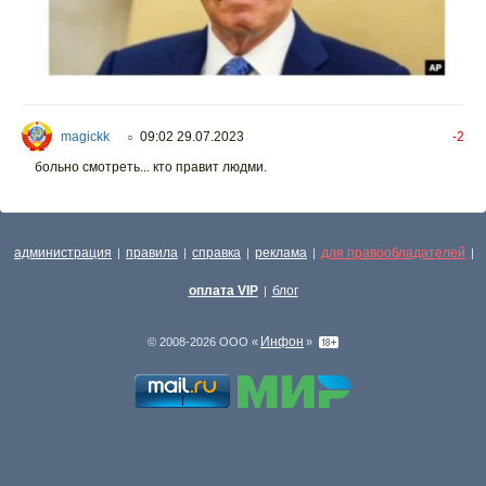
magickk
09:02 29.07.2023
-2
○
больно смотреть... кто правит людми.
администрация
правила
справка
реклама
для правообладателей
|
|
|
|
|
оплата VIP
блог
|
Инфон
© 2008-2026 ООО «
»