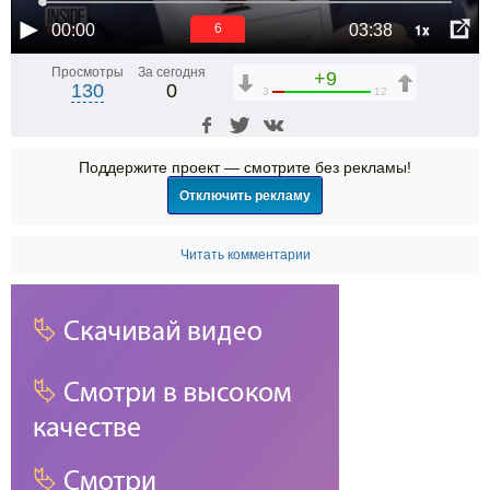
1x
00:00
03:38
6
Просмотры
За сегодня
+9
130
0
3
12
Поддержите проект — смотрите без рекламы!
Отключить рекламу
Читать комментарии