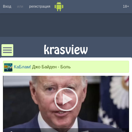
Вход
или
регистрация
18+
КаБлам!
Джо Байден - Боль