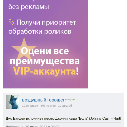
воздушный горошег
6424
|
+19
1218
видео
865
постов
10
друзей
Джо Байден исполняет песню Джонни Кэша "Боль" (Johnny Cash - Hurt)
Добавлено: 29 июля 2023 в 08:00