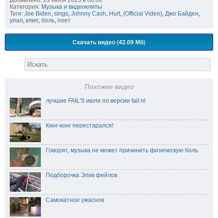
Категория:
Музыка и видеоклипы
Теги:
Joe Biden
,
sings
,
Johnny Cash
,
Hurt
,
(Official Video)
,
Джо Байден
,
упал
,
клип
,
боль
,
поет
Скачать видео (42.09 Мб)
Похожее видео
лучшие FAIL'S июля по версии fail.nl
Кинг-конг перестарался!
Говорят, музыка не может причинить физическую боль
Подборочка Эпик фейлов
Самокатное ужасное