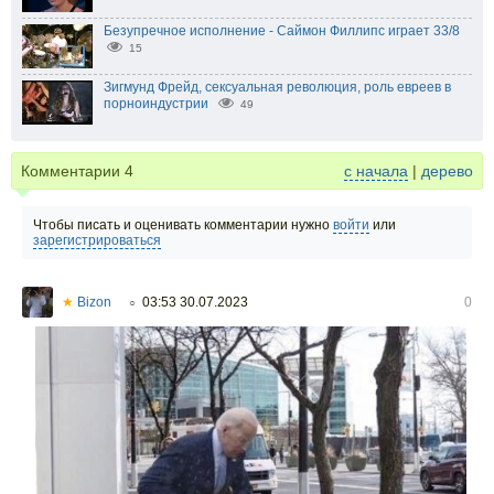
Безупречное исполнение - Саймон Филлипс играет 33/8
15
Зигмунд Фрейд, сексуальная революция, роль евреев в
порноиндустрии
49
Комментарии
4
с начала
|
дерево
Чтобы писать и оценивать комментарии нужно
войти
или
зарегистрироваться
★
Bizon
03:53 30.07.2023
0
○