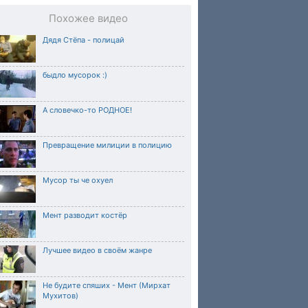
Похожее видео
Дядя Стёпа - полицай
быдло мусорок :)
А словечко-то РОДНОЕ!
Превращение милиции в полицию
Мусор ты че охуел
Мент разводит костёр
Лучшее видео в своём жанре
Не будите спяших - Мент (Мирхат
Мухитов)