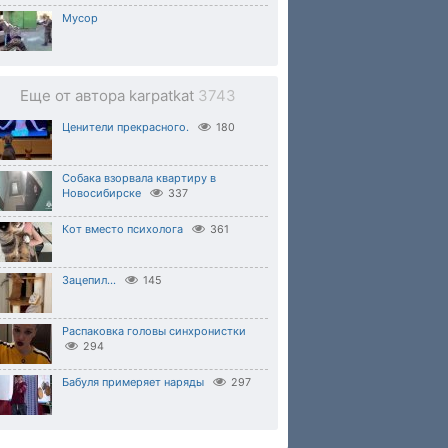
Мусор
Еще от автора karpatkat
3743
Ценители прекрасного.
180
Собака взорвала квартиру в
Новосибирске
337
Кот вместо психолога
361
Зацепил...
145
Распаковка головы синхронистки
294
Бабуля примеряет наряды
297