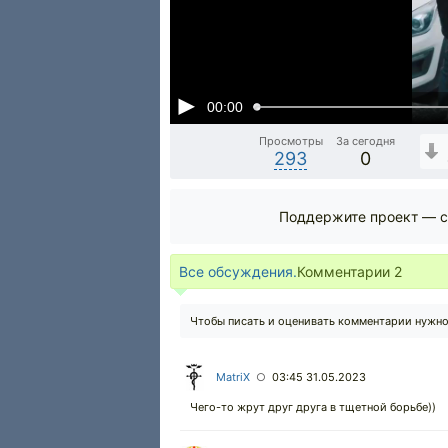
00:00
Просмотры
За сегодня
293
0
Поддержите проект — с
Все обсуждения.
Комментарии
2
Чтобы писать и оценивать комментарии нужн
MatriX
03:45 31.05.2023
○
Чего-то жрут друг друга в тщетной борьбе))