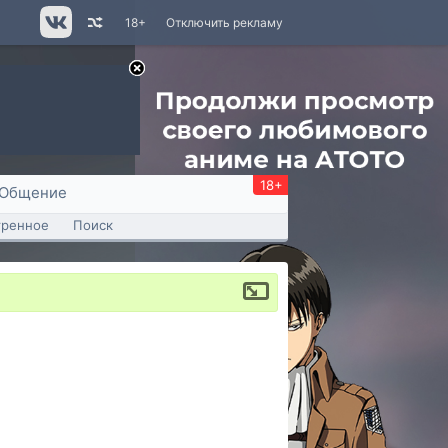
18+
Отключить рекламу
18+
Общение
тренное
Поиск