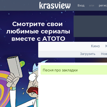
Вход
или
реги
Кино
Загрузить
Нов
Песня про закладки