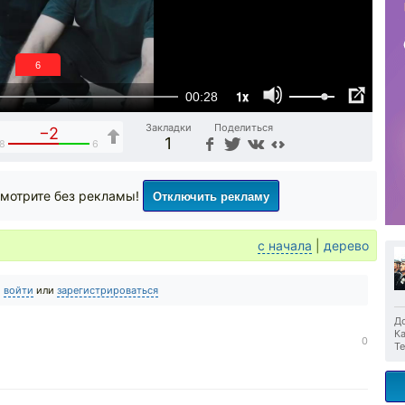
6
1x
00:28
Закладки
Поделиться
−2
1
8
6
Отключить рекламу
мотрите без рекламы!
с начала
|
дерево
о
войти
или
зарегистрироваться
До
Ка
0
Те