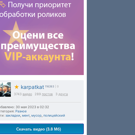
★
karpatkat
116263
| 0
3743
видео
289
постов
3
друга
бавлено: 30 мая 2023 в 02:32
тегория:
Разное
ги:
закладки
,
мент
,
мусор
,
полицейский
Скачать видео (3.8 Мб)