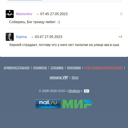
Mamontov
07:45 27.05.2023
0
○
Соберись, Бог троицу любит :-)
6apma
03:47 27.05.2023
+4
○
Херней страдает, потому что у него нет палатки на улице как в сша
администрация
правила
справка
реклама
для правообладателей
|
|
|
|
|
оплата VIP
блог
|
Инфон
© 2008-2026 ООО «
»