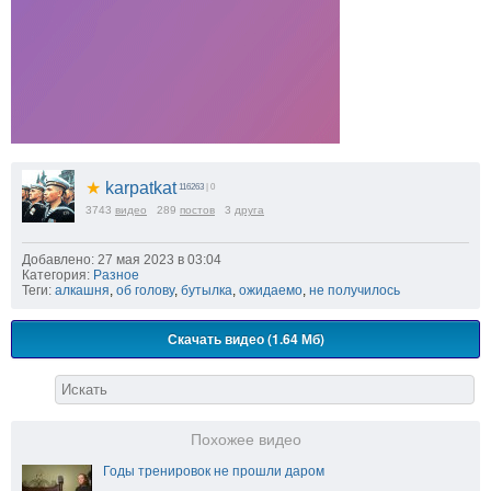
★
karpatkat
116263
| 0
3743
видео
289
постов
3
друга
Добавлено: 27 мая 2023 в 03:04
Категория:
Разное
Теги:
алкашня
,
об голову
,
бутылка
,
ожидаемо
,
не получилось
Скачать видео (1.64 Мб)
Похожее видео
Годы тренировок не прошли даром