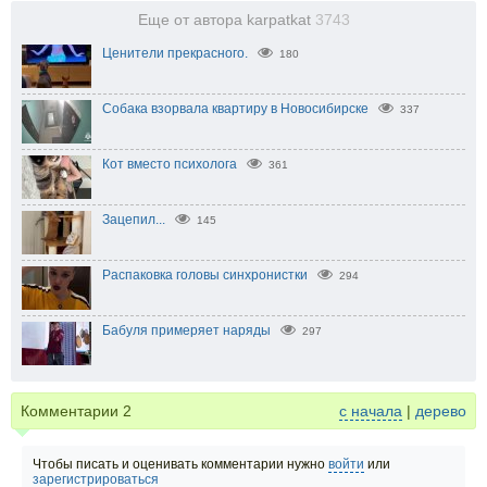
Еще от автора karpatkat
3743
Ценители прекрасного.
180
Собака взорвала квартиру в Новосибирске
337
Кот вместо психолога
361
Зацепил...
145
Распаковка головы синхронистки
294
Бабуля примеряет наряды
297
Комментарии
2
с начала
|
дерево
Чтобы писать и оценивать комментарии нужно
войти
или
зарегистрироваться