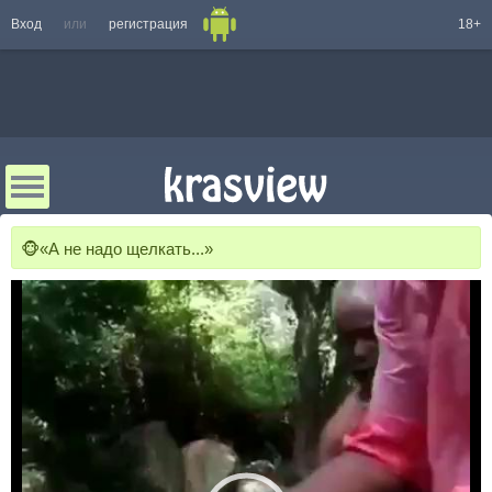
Вход
или
регистрация
18+
🐵«А не надо щелкать...»