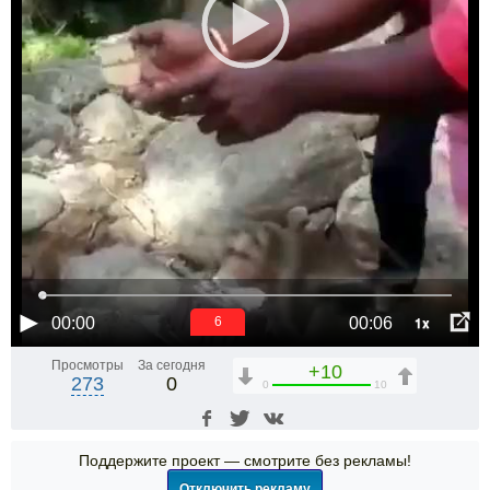
1x
00:00
00:06
6
Просмотры
За сегодня
+10
273
0
0
10
Поддержите проект — смотрите без рекламы!
Отключить рекламу