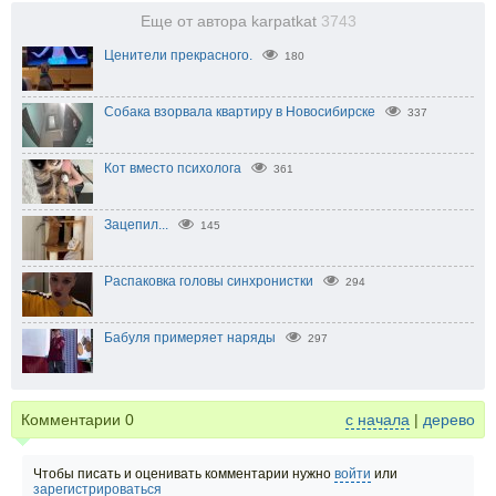
Еще от автора karpatkat
3743
Ценители прекрасного.
180
Собака взорвала квартиру в Новосибирске
337
Кот вместо психолога
361
Зацепил...
145
Распаковка головы синхронистки
294
Бабуля примеряет наряды
297
Комментарии
0
с начала
|
дерево
Чтобы писать и оценивать комментарии нужно
войти
или
зарегистрироваться