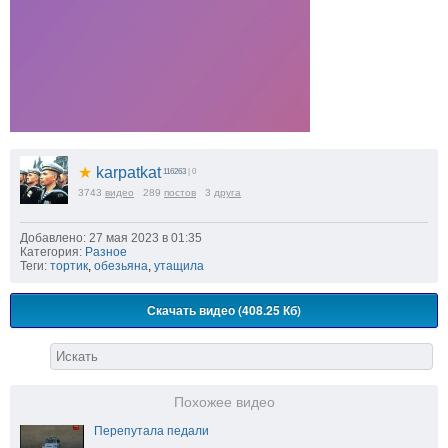
★
karpatkat
116263
| 0
3743
видео
289
постов
3
друга
Добавлено: 27 мая 2023 в 01:35
Категория:
Разное
Теги:
тортик
,
обезьяна
,
утащила
Скачать видео (408.25 Кб)
Похожее видео
Перепутала педали