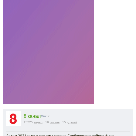
8 канал
9100
| 0
15225
видео
19
постов
15
друзей