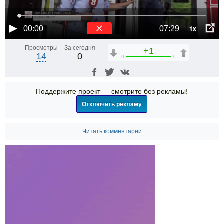
1x
00:00
07:29
Просмотры
За сегодня
+1
14
0
0
1
Поддержите проект — смотрите без рекламы!
Отключить рекламу
Читать комментарии