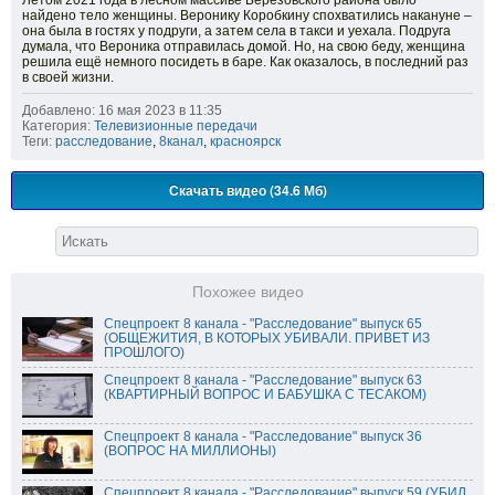
Летом 2021 года в лесном массиве Берёзовского района было
найдено тело женщины. Веронику Коробкину спохватились накануне –
она была в гостях у подруги, а затем села в такси и уехала. Подруга
думала, что Вероника отправилась домой. Но, на свою беду, женщина
решила ещё немного посидеть в баре. Как оказалось, в последний раз
в своей жизни.
Добавлено: 16 мая 2023 в 11:35
Категория:
Телевизионные передачи
Теги:
расследование
,
8канал
,
красноярск
Скачать видео (34.6 Мб)
Похожее видео
Спецпроект 8 канала - "Расследование" выпуск 65
(ОБЩЕЖИТИЯ, В КОТОРЫХ УБИВАЛИ. ПРИВЕТ ИЗ
ПРОШЛОГО)
Спецпроект 8 канала - "Расследование" выпуск 63
(КВАРТИРНЫЙ ВОПРОС И БАБУШКА С ТЕСАКОМ)
Спецпроект 8 канала - "Расследование" выпуск 36
(ВОПРОС НА МИЛЛИОНЫ)
Спецпроект 8 канала - "Расследование" выпуск 59 (УБИЛ