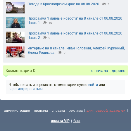
Погода в Красноярском крае на 08.08.2026
3
Программа "Главные новости" на 8 канале от 06.08.2026
Часть 1
15
Программа "Главные новости" на 8 канале от 06.08.2026
Часть 2
9
Интервью на 8 канале. Иван Головкин, Алексей Куринный,
Елена Родикова.
0
Комментарии
0
с начала
|
дерево
Чтобы писать и оценивать комментарии нужно
войти
или
зарегистрироваться
администрация
правила
справка
реклама
для правообладателей
|
|
|
|
|
оплата VIP
блог
|