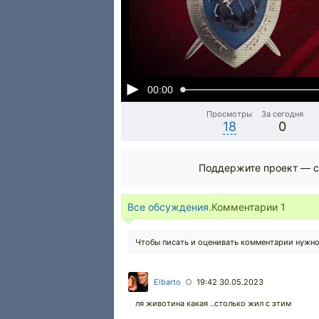
00:00
Просмотры
За сегодня
18
0
Поддержите проект — с
Все обсуждения.
Комментарии
1
Чтобы писать и оценивать комментарии нужн
Elbarto
19:42 30.05.2023
○
ля животина какая ..столько жил с этим