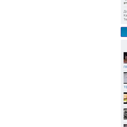
эт
До
Ка
Те
П
Т