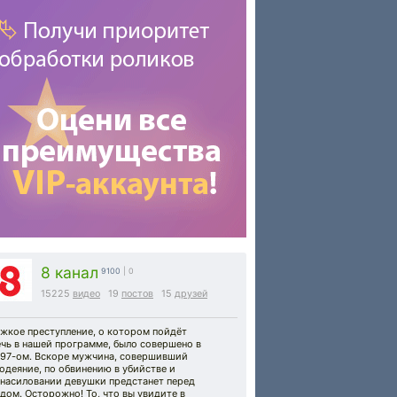
8 канал
9100
| 0
15225
видео
19
постов
15
друзей
яжкое преступление, о котором пойдёт
чь в нашей программе, было совершено в
997-ом. Вскоре мужчина, совершивший
одеяние, по обвинению в убийстве и
знасиловании девушки предстанет перед
дом. Осторожно! То, что вы увидите в