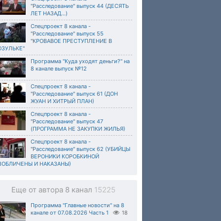
"Расследование" выпуск 44 (ДЕСЯТЬ
ЛЕТ НАЗАД...)
Спецпроект 8 канала -
"Расследование" выпуск 55
"КРОВАВОЕ ПРЕСТУПЛЕНИЕ В
ОЗУЛЬКЕ"
Программа "Куда уходят деньги?" на
8 канале выпуск №12
Спецпроект 8 канала -
"Расследование" выпуск 61 (ДОН
ЖУАН И ХИТРЫЙ ПЛАН)
Спецпроект 8 канала -
"Расследование" выпуск 47
(ПРОГРАММА НЕ ЗАКУПКИ ЖИЛЬЯ)
Спецпроект 8 канала -
"Расследование" выпуск 62 (УБИЙЦЫ
ВЕРОНИКИ КОРОБКИНОЙ
ЗОБЛИЧЕНЫ И НАКАЗАНЫ)
Еще от автора 8 канал
15225
Программа "Главные новости" на 8
канале от 07.08.2026 Часть 1
18