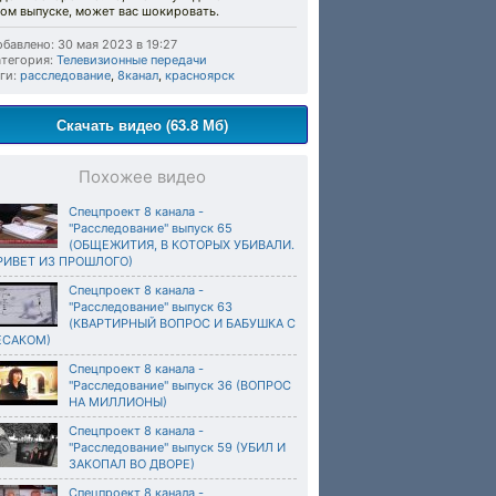
ом выпуске, может вас шокировать.
бавлено: 30 мая 2023 в 19:27
тегория:
Телевизионные передачи
ги:
расследование
,
8канал
,
красноярск
Скачать видео (63.8 Мб)
Похожее видео
Спецпроект 8 канала -
"Расследование" выпуск 65
(ОБЩЕЖИТИЯ, В КОТОРЫХ УБИВАЛИ.
РИВЕТ ИЗ ПРОШЛОГО)
Спецпроект 8 канала -
"Расследование" выпуск 63
(КВАРТИРНЫЙ ВОПРОС И БАБУШКА С
ЕСАКОМ)
Спецпроект 8 канала -
"Расследование" выпуск 36 (ВОПРОС
НА МИЛЛИОНЫ)
Спецпроект 8 канала -
"Расследование" выпуск 59 (УБИЛ И
ЗАКОПАЛ ВО ДВОРЕ)
Спецпроект 8 канала -