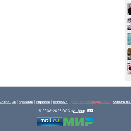
истрация
|
правила
|
справка
|
реклама
|
для правообладателей
|
оплата VI
© 2008-2026 ООО «
Инфон
»