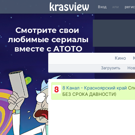
Вход
или
реги
Кино
Загрузить
Нов
8 Канал - Красноярский край
Спе
БЕЗ СРОКА ДАВНОСТИ)