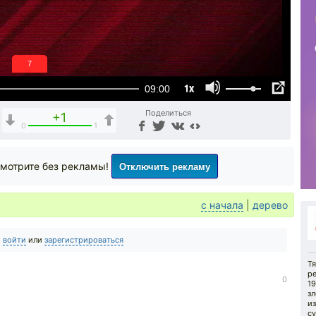
6
1x
09:00
Поделиться
+1
0
1
Отключить рекламу
мотрите без рекламы!
с начала
|
дерево
о
войти
или
зарегистрироваться
Т
ре
0
1
зл
и
су