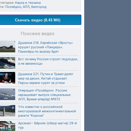
тегория:
Наука и техника
ги:
Посейдон
,
АПЛ
,
Белгород
Скачать видео (8.43 Мб)
Похожее видео
Душенов 218. Еврейская «Ярость»
крушит русский «Панцирь».
Паникёры по вызову бдят
Вот почему Россия строит подлодки,
а не авианосцы
Душенов 221. Путин и Трамп дeлят
миp на двоих. Kитай отдыхает.
Персы нервно курят за углом
Операция «Посейдон». Россия
наращивает выпуск специальных
АПЛ, Время-вперёд! №672
Что известно о российской
многоразовой межконтинентальной
ракете "Корона"
Арсенал - Бёрнли (обзор матча) 29-й
тур