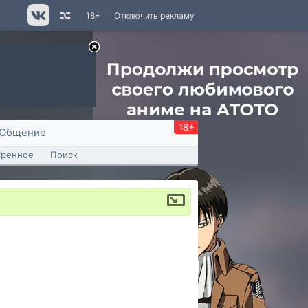
18+
Отключить рекламу
18+
Общение
тренное
Поиск