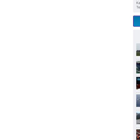
Ка
Те