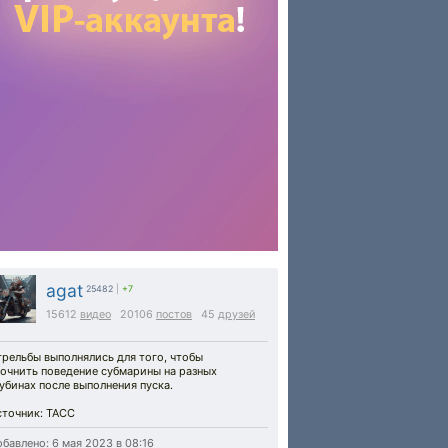
agat
25482
|
+7
15612
видео
20106
постов
45
друзей
рельбы выполнялись для того, чтобы
точнить поведение субмарины на разных
убинах после выполнения пуска.
сточник: ТАСС
бавлено: 6 мая 2023 в 08:16