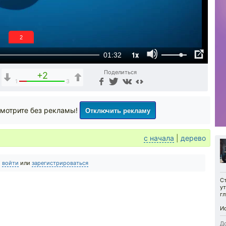
1
1x
01:32
Поделиться
+2
1
3
Отключить рекламу
мотрите без рекламы!
с начала
|
дерево
о
войти
или
зарегистрироваться
Ст
у
гл
И
До