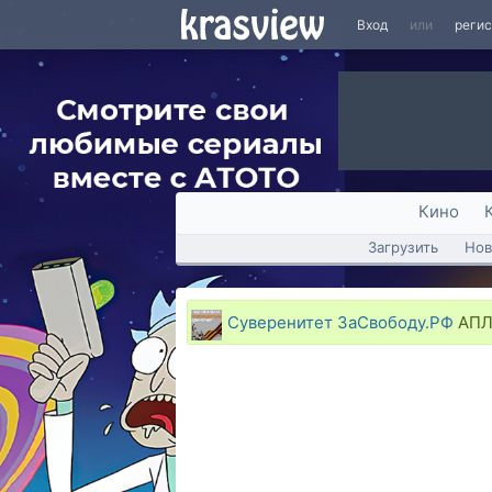
Вход
или
реги
Кино
Загрузить
Нов
Суверенитет ЗаСвободу.РФ
АПЛ 