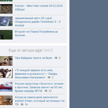
Fulham - West Ham United 26.12.2010
(Обзор)
перенесенный матч 33 тура!
Лондонское дерби Tottenham 3 - 3
Arsenal
Второй гол Павла Погребняка за
Фулхэм
Еще от автора agat
15612
При Байдене такого не было
2
«"У каждой аварии есть имя,
фамилия и должность", – Лазарь
Моисеевич Каганович»
2
Россия запустила «Золотого титана»
в Арктике. Запасов хватит на 50 лет,
Время-вперёд! №718
37
Когда на самом деле закончится
война? Ответ, который не покажут по
ТВ
14