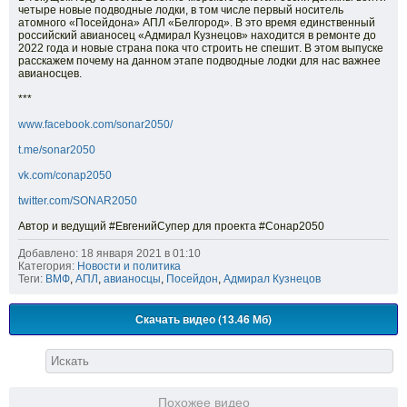
четыре новые подводные лодки, в том числе первый носитель
атомного «Посейдона» АПЛ «Белгород». В это время единственный
российский авианосец «Адмирал Кузнецов» находится в ремонте до
2022 года и новые страна пока что строить не спешит. В этом выпуске
расскажем почему на данном этапе подводные лодки для нас важнее
авианосцев.
***
www.facebook.com/sonar2050/
t.me/sonar2050
vk.com/conap2050
twitter.com/SONAR2050
Автор и ведущий #ЕвгенийСупер для проекта #Сонар2050
Добавлено: 18 января 2021 в 01:10
Категория:
Новости и политика
Теги:
ВМФ
,
АПЛ
,
авианосцы
,
Посейдон
,
Адмирал Кузнецов
Скачать видео (13.46 Мб)
Похожее видео