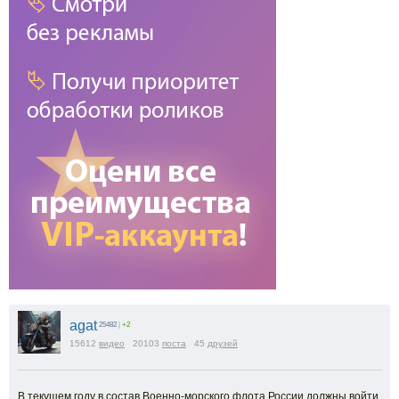
agat
25482
|
+2
15612
видео
20103
поста
45
друзей
В текущем году в состав Военно-морского флота России должны войти