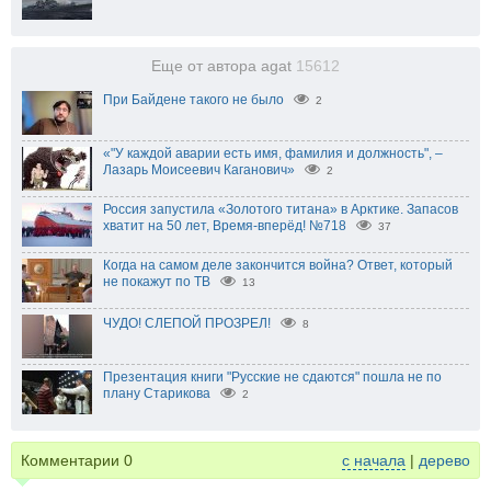
Еще от автора agat
15612
При Байдене такого не было
2
«"У каждой аварии есть имя, фамилия и должность", –
Лазарь Моисеевич Каганович»
2
Россия запустила «Золотого титана» в Арктике. Запасов
хватит на 50 лет, Время-вперёд! №718
37
Когда на самом деле закончится война? Ответ, который
не покажут по ТВ
13
ЧУДО! СЛЕПОЙ ПРОЗРЕЛ!
8
Презентация книги "Русские не сдаются" пошла не по
плану Старикова
2
Комментарии
0
с начала
|
дерево