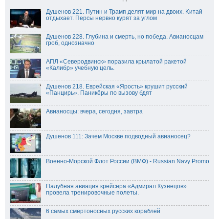
Душенов 221. Путин и Трамп дeлят миp на двоих. Kитай
отдыхает. Персы нервно курят за углом
Душенов 228. Глубина и смерть, но победа. Авианосцам
гроб, однозначно
АПЛ «Северодвинск» поразила крылатой ракетой
«Калибр» учебную цель.
Душенов 218. Еврейская «Ярость» крушит русский
«Панцирь». Паникёры по вызову бдят
Авианосцы: вчера, сегодня, завтра
Душенов 111: Зачем Москве подводный авианосец?
Военно-Морской Флот России (ВМФ) - Russian Navy Promo
Палубная авиация крейсера «Адмирал Кузнецов»
провела тренировочные полеты.
6 самых смертоносных русских кораблей