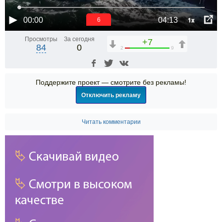
1x
00:00
04:13
6
Просмотры
За сегодня
+7
84
0
2
9
Поддержите проект — смотрите без рекламы!
Отключить рекламу
Читать комментарии