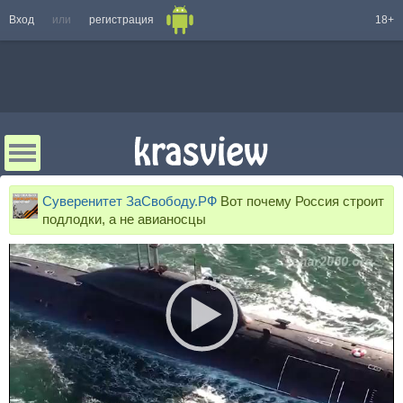
Вход
или
регистрация
18+
Суверенитет ЗаСвободу.РФ
Вот почему Россия строит
подлодки, а не авианосцы