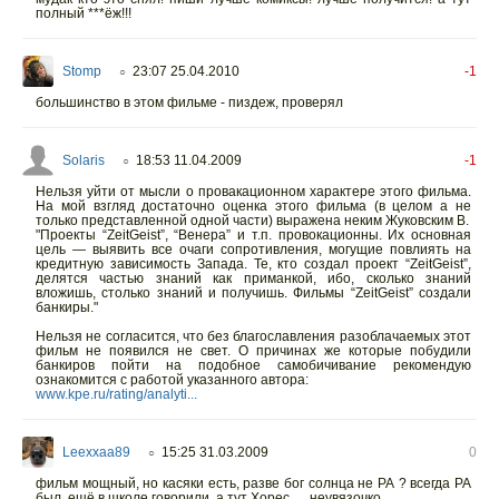
полный ***ёж!!!
Stomp
23:07 25.04.2010
-1
○
большинство в этом фильме - пиздеж, проверял
Solaris
18:53 11.04.2009
-1
○
Нельзя уйти от мысли о провакационном характере этого фильма.
На мой взгляд достаточно оценка этого фильма (в целом а не
только представленной одной части) выражена неким Жуковским В.
"Проекты “ZeitGeist”, “Венера” и т.п. провокационны. Их основная
цель — выявить все очаги сопротивления, могущие повлиять на
кредитную зависимость Запада. Те, кто создал проект “ZeitGeist”,
делятся частью знаний как приманкой, ибо, сколько знаний
вложишь, столько знаний и получишь. Фильмы “ZeitGeist” создали
банкиры."
Нельзя не согласится, что без благославления разоблачаемых этот
фильм не появился не свет. О причинах же которые побудили
банкиров пойти на подобное самобичивание рекомендую
ознакомится с работой указанного автора:
www.kpe.ru/rating/analyti...
Leexxaa89
15:25 31.03.2009
0
○
фильм мощный, но касяки есть, разве бог солнца не РА ? всегда РА
был, ещё в школе говорили, а тут Хорес .... неувязочко...