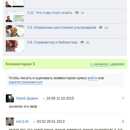
3.11. Что и где стоит искать
15
3.9. Измерение расстояния ультразвуком
24
3.8. Сервомотор и библиотека
20
Комментарии
5
с начала
|
дерево
Чтобы писать и оценивать комментарии нужно
войти
или
зарегистрироваться
Юрий Дудкин
20:58 11.10.2015
0
○
религия это миф
krk1140
03:52 28.01.2013
-1
○
мудак кто это снял! пиши лучше комиксы! лучше получится! а тут