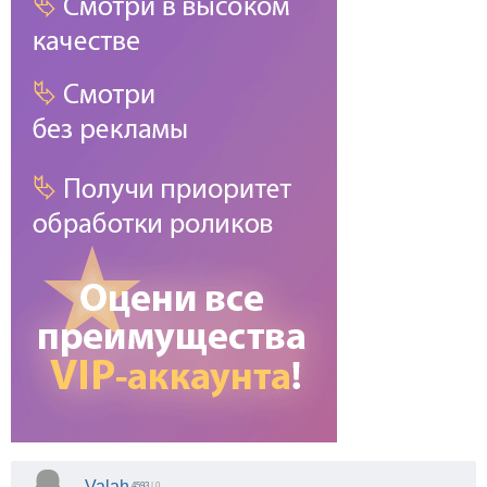
Valah
4593
| 0