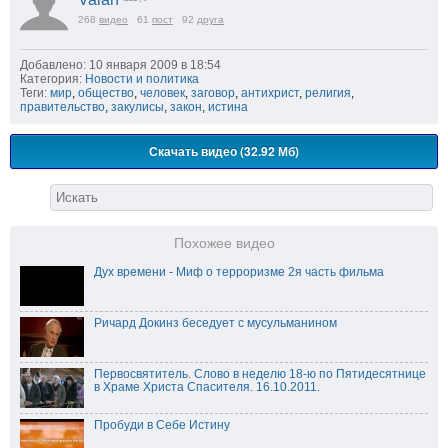
268
видео
61
пост
92
друга
Добавлено: 10 января 2009 в 18:54
Категория:
Новости и политика
Теги:
мир
,
общество
,
человек
,
заговор
,
антихрист
,
религия
,
правительство
,
закулисы
,
закон
,
истина
Скачать видео (32.92 Мб)
Похожее видео
Дух времени - Миф о терроризме 2я часть фильма
Ричард Докинз беседует с мусульманином
Первосвятитель. Слово в неделю 18-ю по Пятидесятнице
в Храме Христа Спасителя. 16.10.2011.
Пробуди в Себе Истину