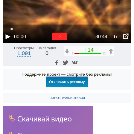
1x
00:00
30:44
5
Просмотры
За сегодня
+14
1,091
0
8
22
Поддержите проект — смотрите без рекламы!
Отключить рекламу
Читать комментарии