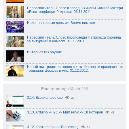
Первосвятитель. Слово в праздник иконы Божией Матери
«Всех скорбящих Радость». 06.11.2011.
Налог на «серые деньги». Время покажет.
Первосвятитель. Слово (проповедь) Патриарха Кирилла
за литургией в Дамаске. 13.11.2011.
Интернет как оружие
Новый год: грядет ли конец света. Церковь и праздничные
традиции. Церковь и мир. 31.12.2012.
Еще от автора Valah
268
3.14. Всевидящее око
22
3.13. Arduino -> I2C -> Multiservo -> 18 моторов
48
3.12. Картография с Processing
11