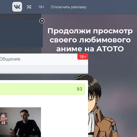
18+
Отключить рекламу
18+
Общение
93
10:46