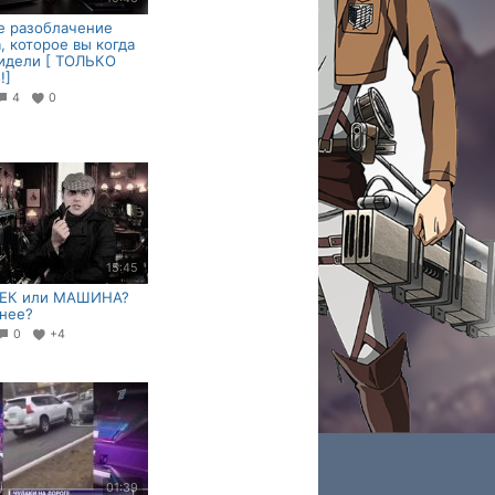
е разоблачение
, которое вы когда
идели [ ТОЛЬКО
!]
4
0
15:45
ЕК или МАШИНА?
нее?
0
+4
01:39