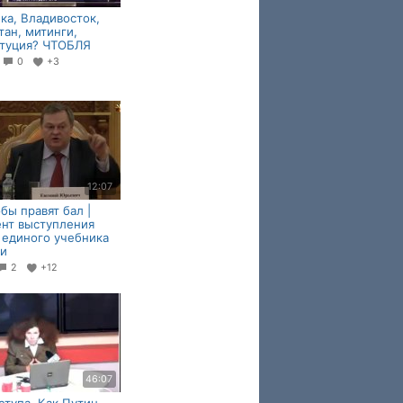
ка, Владивосток,
тан, митинги,
итуция? ЧТОБЛЯ
2
0
+3
12:07
бы правят бал |
нт выступления
 единого учебника
ии
2
+12
46:07