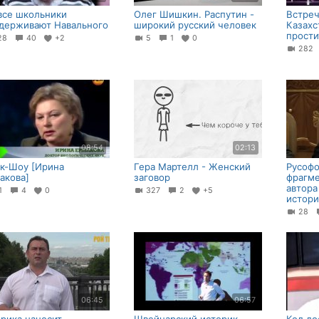
все школьники
Олег Шишкин. Распутин -
Встреч
держивают Навального
широкий русский человек
Казахс
прост
28
40
+2
5
1
0
28
08:54
02:13
к-Шоу [Ирина
Гера Мартелл - Женский
Русофо
акова]
заговор
фрагме
автора
21
4
0
327
2
+5
истор
28
06:45
06:57