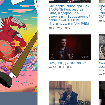
Общепризнанное вранье /
Про
ЗАКРЫТЬ Консульства
"Сп
США, Федоров / КАК
кан
выжить в информационной
ЗАГ
войне / БАСТРЫКИН /
Итоги недели с ГАНИЧЕМ
3
0
0
36:16
ВИЧ/СПИД = ЗАГОВОР?
Сня
асф
36
5
0
это
1
01:03:53