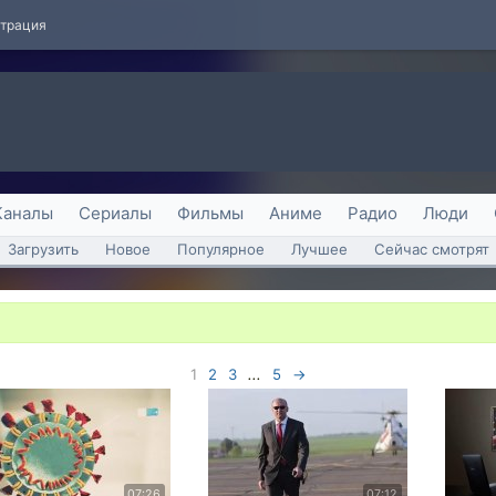
страция
Каналы
Сериалы
Фильмы
Аниме
Радио
Люди
Загрузить
Новое
Популярное
Лучшее
Сейчас смотрят
1
2
3
...
5
→
07:26
07:12