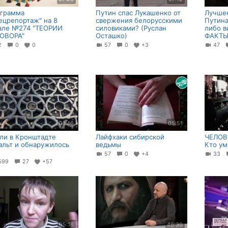
грамма
Путин спас Лукашенко от
Лучше
ецрепортаж" на 8
свержения белорусскими
Путина
але №274 "ТЕОРИИ
силовиками? (Руслан
либо в
ОВОРА"
Осташко)
ФАКТЫ
12
0
0
57
0
+3
47
01:46
05:51
ли в Кронштадте
Лайфхаки сибирской
ЧЕЛОВ
альт и обнаружилось
ведьмы
Кто ум
57
0
+4
33
599
27
+57
05:16
46:30