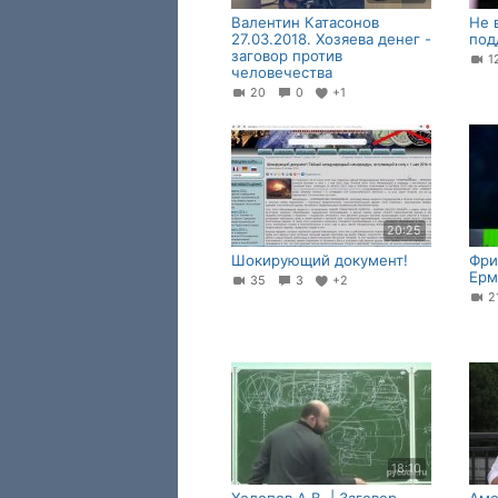
Валентин Катасонов
Не 
27.03.2018. Хозяева денег -
под
заговор против
1
человечества
20
0
+1
20:25
Шокирующий документ!
Фри
Ерм
35
3
+2
18:10