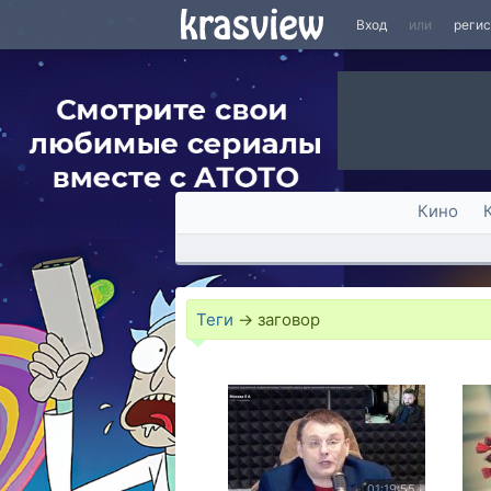
Вход
или
реги
Кино
Теги
→
заговор
01:19:55