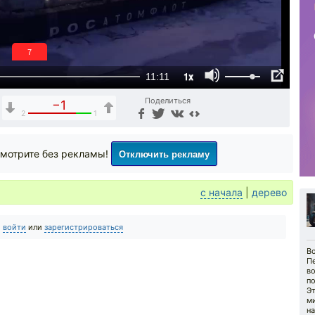
6
1x
11:11
Поделиться
−1
2
1
Отключить рекламу
мотрите без рекламы!
с начала
|
дерево
о
войти
или
зарегистрироваться
Во
Пе
во
по
Э
м
на