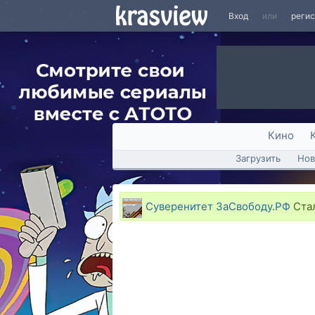
Вход
или
реги
Кино
Загрузить
Нов
Суверенитет ЗаСвободу.РФ
Стал