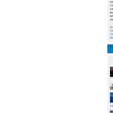
их
то
си
в
вп
п
До
Ка
Те
б
т