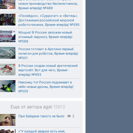
новое производство беспилотников,
Время-вперёд! №489
«Посейдон», «Суррогат» и «Витязь».
Достижения российской морской
робототехники, Время-вперёд! №595
Мощно! В России заложен новый
атомный ледокол, Время-вперёд!
№589
Россия готовит в Арктике первый
полигон для роботов, Время-вперёд!
№501
В России создан новый арктический
вертолёт. Вот для чего, Время-
вперёд! №693
Наконец-то! Россия поднимает в
небо новые дроны, Время-вперёд!
№505
Еще от автора agat
15612
При Байдене такого не было
2
«"У каждой аварии есть имя,