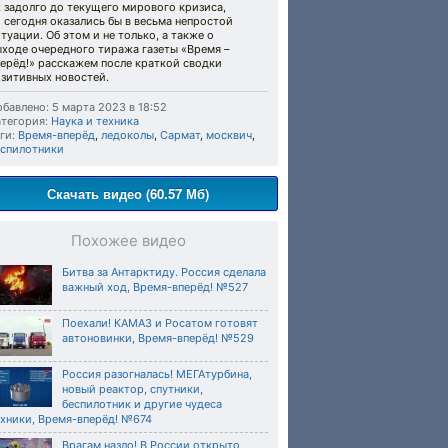
 задолго до текущего мирового кризиса,
 сегодня оказались бы в весьма непростой
туации. Об этом и не только, а также о
ыходе очередного тиража газеты «Время –
ерёд!» расскажем после краткой сводки
озитивных новостей.
бавлено: 5 марта 2023 в 18:52
тегория:
Наука и техника
ги:
Время-вперёд
,
ледоколы
,
Сармат
,
москвич
,
еспилотники
Скачать видео (60.57 Мб)
Похожее видео
Битва за Антарктиду. Россия сделала
важный ход, Время-вперёд! №527
Поехали! КАМАЗ и Росатом готовят
автоновинки, Время-вперёд! №529
Россия разогналась! МЕГАтурбина,
новый реактор, спутники,
беспилотник и другие чудеса
ехники, Время-вперёд! №674
Врагам назло! В России открыто