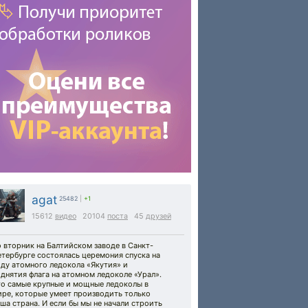
agat
25482
|
+1
15612
видео
20104
поста
45
друзей
 вторник на Балтийском заводе в Санкт-
тербурге состоялась церемония спуска на
ду атомного ледокола «Якутия» и
днятия флага на атомном ледоколе «Урал».
то самые крупные и мощные ледоколы в
ире, которые умеет производить только
ша страна. И если бы мы не начали строить