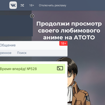
18+
Отключить рекламу
18+
Общение
тренное
Поиск
 Время-вперёд! №528