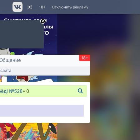
18+
Отключить рекламу
18+
Общение
сайта
рёд! №528
»
0
P
|
блог