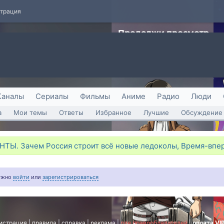
страция
Каналы
Сериалы
Фильмы
Аниме
Радио
Люди
а
Мои темы
Ответы
Избранное
Лучшие
Обсуждение 
НТЫ. Зачем Россия строит всё новые ледоколы, Время-впе
нужно
войти
или
зарегистрироваться
истрация
|
правила
|
справка
|
реклама
|
для правообладателей
|
оплата VI