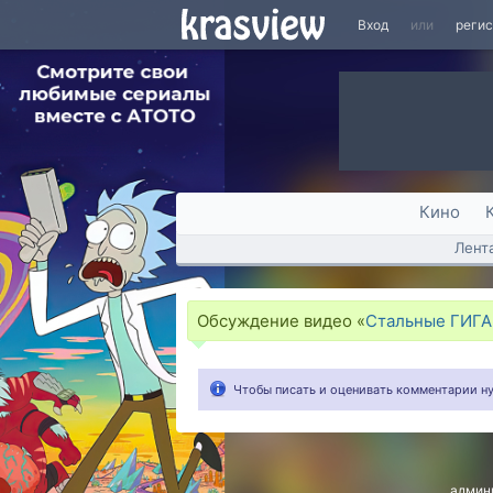
Вход
или
реги
Кино
Лент
Обсуждение видео «
Стальные ГИГА
Чтобы писать и оценивать комментарии 
админ