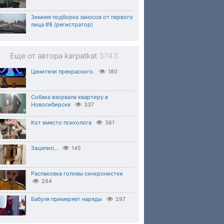
Зимняя подборка заносов от первого
лица #8 (регистратор)
Еще от автора karpatkat
3743
Ценители прекрасного.
180
Собака взорвала квартиру в
Новосибирске
337
Кот вместо психолога
361
Зацепил...
145
Распаковка головы синхронистки
294
Бабуля примеряет наряды
297