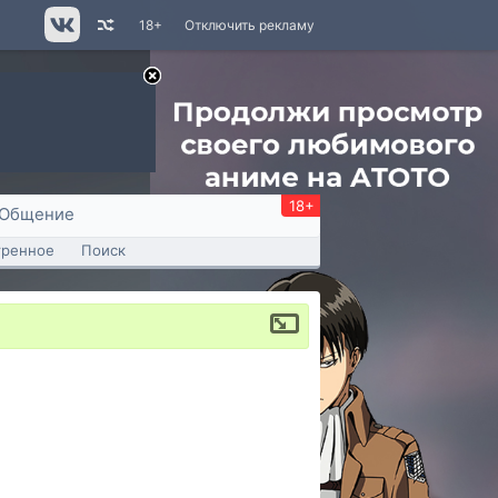
18+
Отключить рекламу
18+
Общение
тренное
Поиск