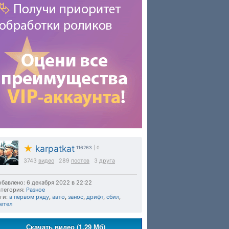
★
karpatkat
116263
| 0
3743
видео
289
постов
3
друга
бавлено: 6 декабря 2022 в 22:22
тегория:
Разное
ги:
в первом ряду
,
авто
,
занос
,
дрифт
,
сбил
,
етел
Скачать видео (1.29 Мб)