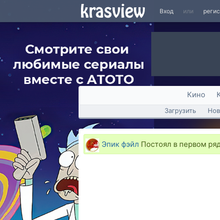
Вход
или
реги
Кино
Загрузить
Нов
Эпик фэйл
Постоял в первом ряд