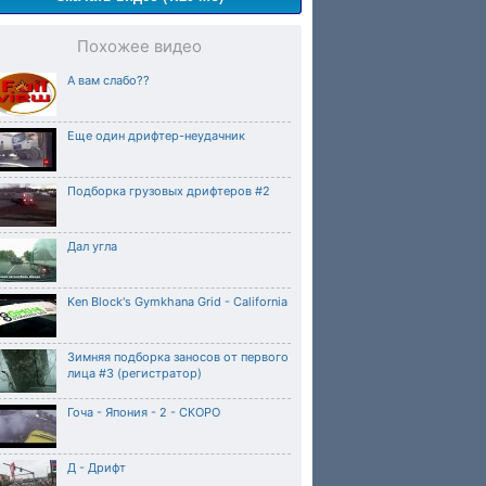
Похожее видео
А вам слабо??
Еще один дрифтер-неудачник
Подборка грузовых дрифтеров #2
Дал угла
Ken Block's Gymkhana Grid - California
Зимняя подборка заносов от первого
лица #3 (регистратор)
Гоча - Япония - 2 - СКОРО
Д - Дрифт