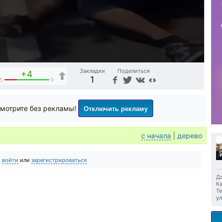
Закладки
Поделиться
+4
1
5
9
Отключить рекламу
мотрите без рекламы!
с начала
|
дерево
о
войти
или
зарегистрироваться
До
Ка
Те
ул