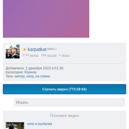
★
karpatkat
116263
| 0
3743
видео
289
постов
3
друга
Добавлено: 1 декабря 2022 в 01:30
Категория:
Разное
Теги:
ниггер
,
негр
,
на спине
Скачать видео (773.59 Кб)
Похожее видео
негр и рыбалка