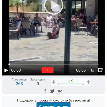
1x
00:00
00:06
6
Просмотры
За сегодня
+9
263
0
2
11
Поддержите проект — смотрите без рекламы!
Отключить рекламу