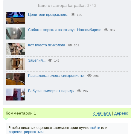
Еще от автора karpatkat
3743
Ценители прекрасного.
180
Собака взорвала квартиру в Новосибирске
337
Кот вместо психолога
361
Зацепил...
145
Распаковка головы синхронистки
294
Бабуля примеряет наряды
297
Комментарии
1
с начала
|
дерево
Чтобы писать и оценивать комментарии нужно
войти
или
зарегистрироваться