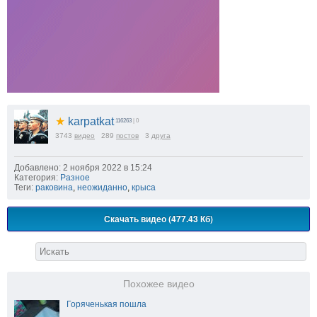
★
karpatkat
116263
| 0
3743
видео
289
постов
3
друга
Добавлено: 2 ноября 2022 в 15:24
Категория:
Разное
Теги:
раковина
,
неожиданно
,
крыса
Скачать видео (477.43 Кб)
Похожее видео
Горяченькая пошла