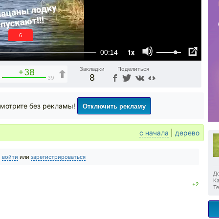
6
1x
00:14
Закладки
Поделиться
+38
8
1
39
Отключить рекламу
мотрите без рекламы!
с начала
|
дерево
о
войти
или
зарегистрироваться
До
Ка
+2
Те