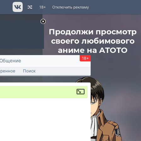
18+
Отключить рекламу
18+
Общение
тренное
Поиск