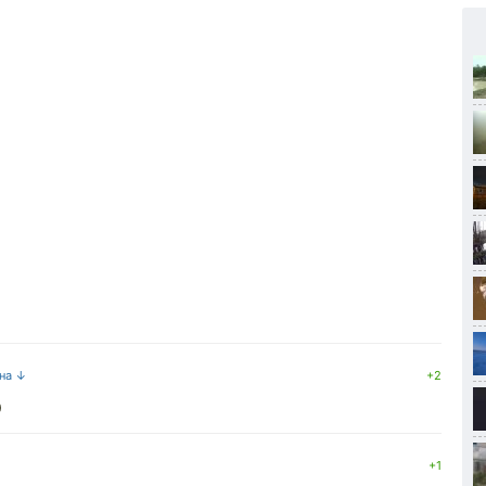
 на ↓
+2
)
+1