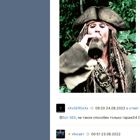
xXxSERGxXx
09:20 24.08.2022
в ответ
○
@
Sol-365
,
на такое способен только гараж54 )
★
Инсайт
00:51 23.08.2022
○