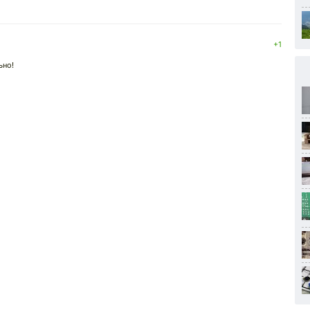
+1
ьно!