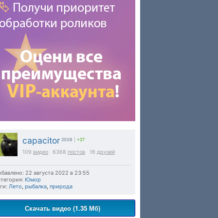
capacitor
2008
|
+27
109
видео
6368
постов
16
друзей
бавлено: 22 августа 2022 в 23:55
тегория:
Юмор
ги:
Лето
,
рыбалка
,
природа
Скачать видео (1.35 Мб)