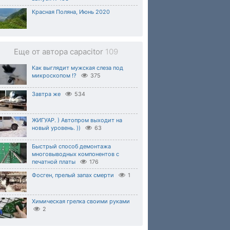
Красная Поляна, Июнь 2020
Еще от автора capacitor
109
Как выглядит мужская слеза под
микроскопом !?
375
Завтра же
534
ЖИГУАР. ) Автопром выходит на
новый уровень. ))
63
Быстрый способ демонтажа
многовыводных компонентов с
печатной платы
176
Фосген, прелый запах смерти
1
Химическая грелка своими руками
2