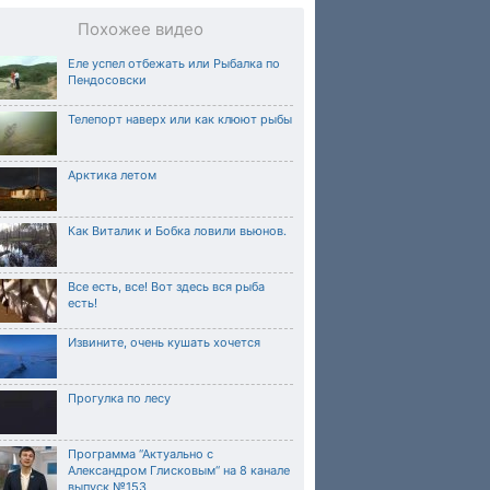
Похожее видео
Еле успел отбежать или Рыбалка по
Пендосовски
Телепорт наверх или как клюют рыбы
Арктика летом
Как Виталик и Бобка ловили вьюнов.
Все есть, все! Вот здесь вся рыба
есть!
Извините, очень кушать хочется
Прогулка по лесу
Программа “Актуально с
Александром Глисковым“ на 8 канале
выпуск №153