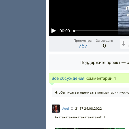
00:00
Просмотры
За сегодня
757
0
Поддержите проект — с
Все обсуждения.
Комментарии
4
Чтобы писать и оценивать комментарии нужн
Aqel
21:37 24.08.2022
○
Ахахахахахаахахахахахахаха!!! :D