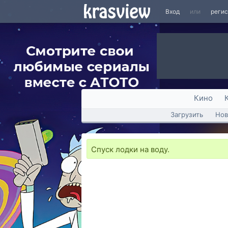
Вход
или
реги
Кино
Загрузить
Нов
Спуск лодки на воду.