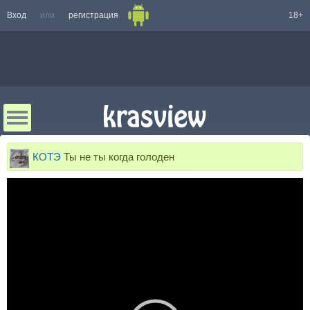
Вход
или
регистрация
18+
КОТЭ
Ты не ты когда голоден