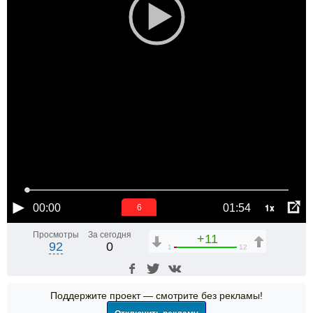
1x
00:00
01:54
6
Просмотры
За сегодня
+11
92
0
1
12
Поддержите проект — смотрите без рекламы!