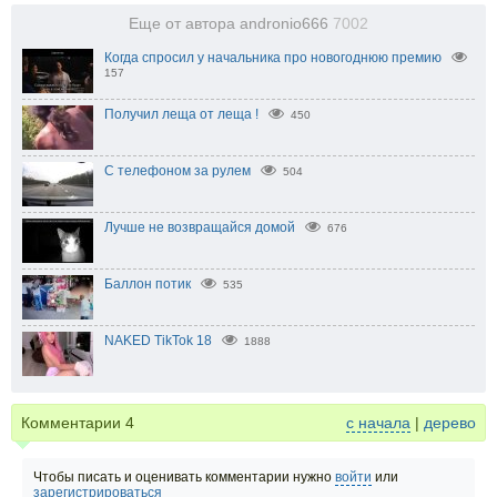
Еще от автора andronio666
7002
Когда спросил у начальника про новогоднюю премию
157
Получил леща от леща !
450
С телефоном за рулем
504
Лучше не возвращайся домой
676
Баллон потик
535
NAKED TikTok 18
1888
Комментарии
4
с начала
|
дерево
Чтобы писать и оценивать комментарии нужно
войти
или
зарегистрироваться