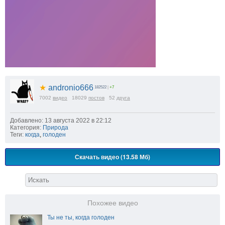
★
andronio666
182522
|
+7
7002
видео
18029
постов
52
друга
Добавлено: 13 августа 2022 в 22:12
Категория:
Природа
Теги:
когда
,
голоден
Скачать видео (13.58 Мб)
Похожее видео
Ты не ты, когда голоден