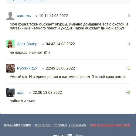
азвзель
10:11 14.08.2022
0
○
Моя кошка тоже обожает огурцы, именно домашние ест с охотой, а
магазинные немного поест и уходит. Также обожает дыню и арбуз.
Дарт Вадер
04:42 14.08.2022
0
○
не порядочный кот )))))
Русский дух
22:49 13.08.2022
+1
○
Умный кот. И водички попил и витаминов поел. Это всё сила земли.
agat
22:36 13.08.2022
+3
○
поймал и съел
администрация
правила
справка
реклама
для правообладателей
|
|
|
|
|
оплата VIP
блог
|