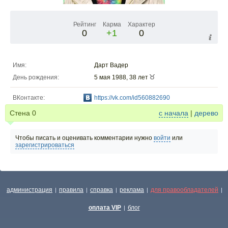
Рейтинг
Карма
Характер
0
+1
0
Имя:
Дарт Вадер
День рождения:
5 мая 1988, 38 лет
ВКонтакте:
https://vk.com/id560882690
Стена
0
с начала
|
дерево
Чтобы писать и оценивать комментарии нужно
войти
или
зарегистрироваться
администрация
правила
справка
реклама
для правообладателей
|
|
|
|
|
оплата VIP
блог
|