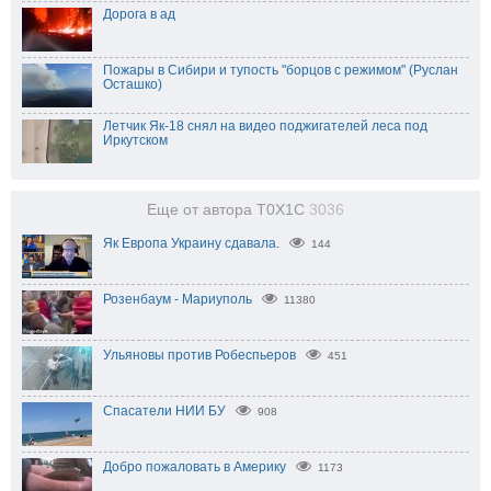
Дорога в ад
Пожары в Сибири и тупость "борцов с режимом" (Руслан
Осташко)
Летчик Як-18 снял на видео поджигателей леса под
Иркутском
Еще от автора T0X1C
3036
Як Европа Украину сдавала.
144
Розенбаум - Мариуполь
11380
Ульяновы против Робеспьеров
451
Спасатели НИИ БУ
908
Добро пожаловать в Америку
1173