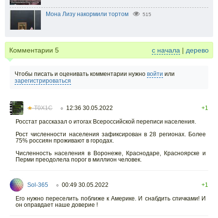
Мона Лизу накормили тортом
515
Комментарии
5
с начала
|
дерево
Чтобы писать и оценивать комментарии нужно
войти
или
зарегистрироваться
★
T0X1C
12:36 30.05.2022
+1
○
Росстат рассказал о итогах Всероссийской переписи населения.
Рост численности населения зафиксирован в 28 регионах. Более
75% россиян проживают в городах.
Численность населения в Воронеже, Краснодаре, Красноярске и
Перми преодолела порог в миллион человек.
Sol-365
00:49 30.05.2022
+1
○
Его нужно переселить поближе к Америке. И снабдить спичками! И
он оправдает наше доверие !