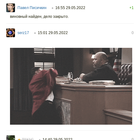
Павел Писичкин
16:55 29.05.2022
+1
○
виновный найден, дело закрыто.
serz17
15:01 29.05.2022
0
○
★
T0X1C
14:40 29.05.2022
0
○