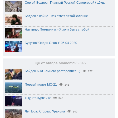
Сергей Бодров - Главный Русский Супергерой / вДудь
Бодров о войне... как ответ пятой колонне.
Наутилус Помпилиус - Я хочу быть с тобой
Бутусов "Орден Славы" 05 04 2020
Еще от автора Mamontov
2345
Байден был намного расторопнее :-)
172
Первый полет МС-21
141
«Ну, кто курва?!»:
343
Ле Порж. Сгорел. Франция
149