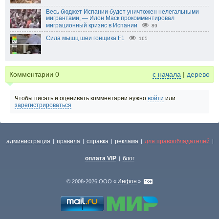
Весь бюджет Испании будет уничтожен нелегальными
мигрантами, — Илон Маск прокомментировал
миграционный кризис в Испании
89
Сила мышц шеи гонщика F1
165
Комментарии
0
с начала
|
дерево
Чтобы писать и оценивать комментарии нужно
войти
или
зарегистрироваться
администрация
правила
справка
реклама
для правообладателей
|
|
|
|
|
оплата VIP
блог
|
Инфон
© 2008-2026 ООО «
»