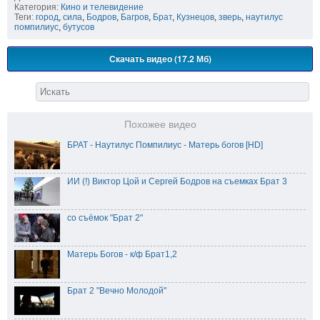
Категория:
Кино и телевидение
Теги:
город
,
сила
,
Бодров
,
Багров
,
Брат
,
Кузнецов
,
зверь
,
наутилус
помпилиус
,
бутусов
Скачать видео (17.2 Мб)
Похожее видео
БРАТ - Наутилус Помпилиус - Матерь богов [HD]
ИИ (!) Виктор Цой и Сергей Бодров на съемках Брат 3
со съёмок "Брат 2"
Матерь Богов - к/ф Брат1,2
Брат 2 "Вечно Молодой"