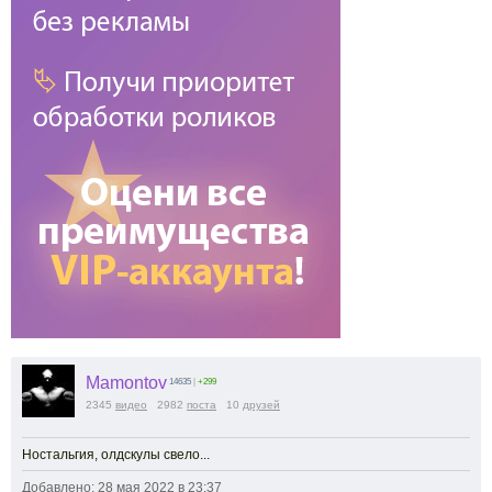
Mamontov
14635
|
+299
2345
видео
2982
поста
10
друзей
Ностальгия, олдскулы свело...
Добавлено: 28 мая 2022 в 23:37