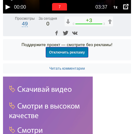
1x
00:00
03:37
6
Просмотры
За сегодня
+3
49
0
0
3
Поддержите проект — смотрите без рекламы!
Отключить рекламу
Читать комментарии