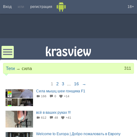
Вход
или
регистрация
18+
Теги
→
сила
311
1
2
3
...
16
→
Сила мышц шеи гонщика F1
166
0
+14
00:18
всё в ваших руках !!!
612
48
+41
00:33
Welcome to Europa | Добро пожаловать в Европу