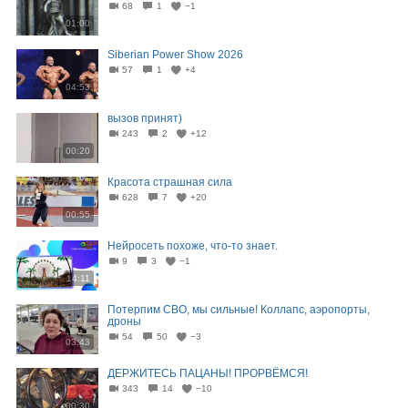
68
1
−1
01:00
Siberian Power Show 2026
57
1
+4
04:53
вызов принят)
243
2
+12
00:20
Красота страшная сила
628
7
+20
00:55
Нейросеть похоже, что-то знает.
9
3
−1
14:11
Потерпим СВО, мы сильные! Коллапс, аэропорты,
дроны
54
50
−3
03:43
ДЕРЖИТЕСЬ ПАЦАНЫ! ПРОРВЁМСЯ!
343
14
−10
00:30