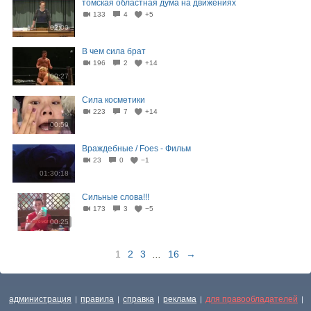
томская областная дума на движениях
133
4
+5
02:00
В чем сила брат
196
2
+14
00:27
Сила косметики
223
7
+14
00:59
Враждебные / Foes - Фильм
23
0
−1
01:30:18
Сильные слова!!!
173
3
−5
00:25
1
2
3
...
16
→
администрация
правила
справка
реклама
для правообладателей
|
|
|
|
|