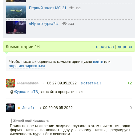
Первый полет МС-21
151
«Ну, кто курва?!»:
343
Комментарии
16
с начала
|
дерево
Чтобы писать и оценивать комментарии нужно
войти
или
зарегистрироваться
Plazmathron
06:27 09.05.2022
в ответ на ↓
+2
○
@
ЖурналистТВ
,
в инсайта превратишься.
★
Инсайт
00:29 08.05.2022
0
○
Жуткий гриб Кордицепс
Примитивное мышление людское...жуткого в этом ничего нет, одна
форма жизни поглощает другую форму жизни, регулирует
численность муравьёв в основном