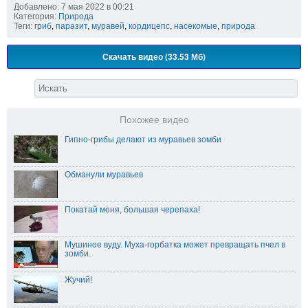
Добавлено: 7 мая 2022 в 00:21
Категория:
Природа
Теги:
гриб
,
паразит
,
муравей
,
кордицепс
,
насекомые
,
природа
Скачать видео (33.53 Мб)
Похожее видео
Гипно-грибы делают из муравьев зомби
Обманули муравьев
Покатай меня, большая черепаха!
Мушиное вуду. Муха-горбатка может превращать пчел в
зомби.
Жучий!