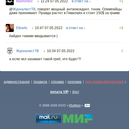
Mamontov
11:24 07.05.2022
в ответ на ↓
+1
○
@
ЖурналистТВ
,
говорят мощный антиоксидант, тоник. Олимпийцы
даже принимают. Правда растет в Гималаях и стоит 150$ за грамм.
Elbarto
10:47 07.05.2022
в ответ на ↓
+3
•
байден такими вкидывается )
ЖурналистТВ
10:34 07.05.2022
0
○
а если чел захавает такой гриб, что будет?!
администрация
правила
справка
реклама
для правообладателей
|
|
|
|
|
оплата VIP
блог
|
Инфон
© 2008-2026 ООО «
»