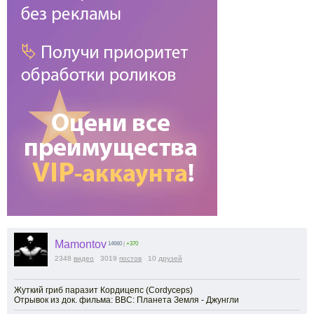
Mamontov
14660
|
+370
2348
видео
3019
постов
10
друзей
Жуткий гриб паразит Кордицепс (Cordyceps)
Отрывок из док. фильма: ВВС: Планета Земля - Джунгли