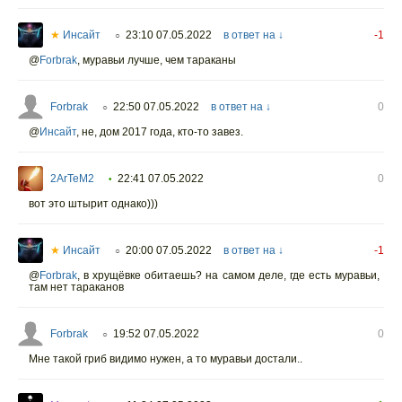
★
Инсайт
23:10 07.05.2022
в ответ на ↓
-1
○
@
Forbrak
,
муравьи лучше, чем тараканы
Forbrak
22:50 07.05.2022
в ответ на ↓
0
○
@
Инсайт
,
не, дом 2017 года, кто-то завез.
2ArTeM2
22:41 07.05.2022
0
•
вот это штырит однако)))
★
Инсайт
20:00 07.05.2022
в ответ на ↓
-1
○
@
Forbrak
,
в хрущёвке обитаешь? на самом деле, где есть муравьи,
там нет тараканов
Forbrak
19:52 07.05.2022
0
○
Мне такой гриб видимо нужен, а то муравьи достали..