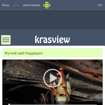
Вход
или
регистрация
18+
Жуткий гриб Кордицепс