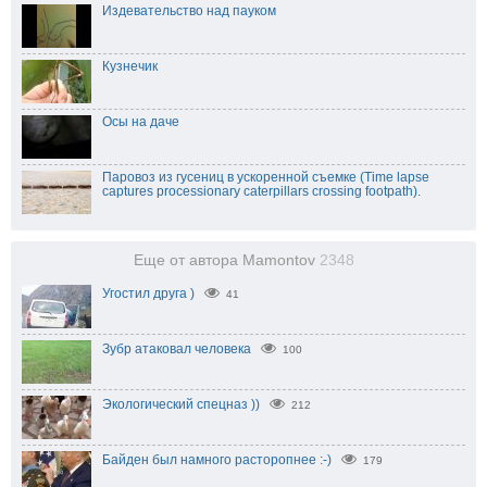
Издевательство над пауком
Кузнечик
Осы на даче
Паровоз из гусениц в ускоренной съемке (Time lapse
captures processionary caterpillars crossing footpath).
Еще от автора Mamontov
2348
Угостил друга )
41
Зубр атаковал человека
100
Экологический спецназ ))
212
Байден был намного расторопнее :-)
179