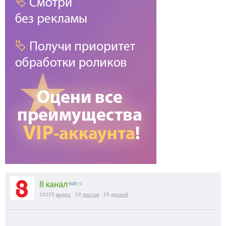
8 канал
9100
| 0
15225
видео
19
постов
15
друзей