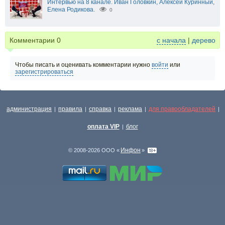
Интервью на 8 канале. Иван Головкин, Алексей Куринный,
Елена Родикова.
0
Комментарии
0
с начала
|
дерево
Чтобы писать и оценивать комментарии нужно
войти
или
зарегистрироваться
администрация
правила
справка
реклама
для правообладателей
|
|
|
|
|
оплата VIP
блог
|
Инфон
© 2008-2026 ООО «
»