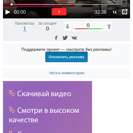
1x
00:00
32:36
6
Просмотры
За сегодня
0
1
0
0
0
Поддержите проект — смотрите без рекламы!
Отключить рекламу
Читать комментарии