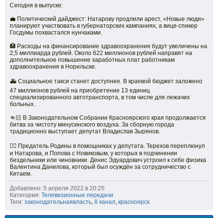
Сегодня в выпуске:
💼 Политический дайджест: Натарову продлили арест, «Новые люди»
планируют участвовать в губернаторских кампаниях, а вице-спикер
Госдумы похвастался нунчаками.
🏥 Расходы на финансирование здравоохранения будут увеличены на
2,5 миллиарда рублей. Около 622 миллионов рублей направят на
дополнительное повышение заработных плат работникам
здравоохранения в Норильске.
🚑 Социальное такси станет доступнее. В краевой бюджет заложено
47 миллионов рублей на приобретение 13 единиц
специализированного автотранспорта, в том числе для лежачих
больных.
👊🏻 В Законодательном Собрании Красноярского края продолжается
битва за чистоту минусинского воздуха. За сборную города
традиционно выступает депутат Владислав Зырянов.
🧑‍⚖️ Предатель Родины в помощниках у депутата. Терехов переплюнул
и Натарова, и Попова с Новиковым, у которых в подчинении
бездельники или чиновники. Денис Эдуардович устроил к себе физика
Валентина Данилова, который был осуждён за сотрудничество с
Китаем.
Добавлено: 5 апреля 2022 в 20:25
Категория:
Телевизионные передачи
Теги:
законодательнаявласть
,
8 канал
,
красноярск