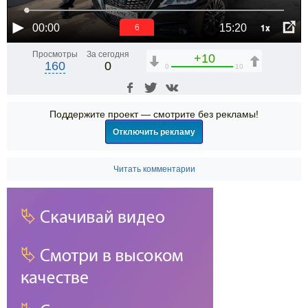
1x
00:00
15:20
6
Просмотры
За сегодня
+10
160
0
0
10
Поддержите проект — смотрите без рекламы!
Отключить рекламу
Читать комментарии