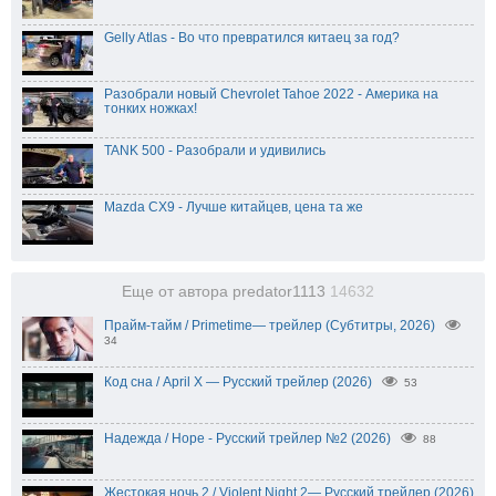
Gelly Atlas - Во что превратился китаец за год?
Разобрали новый Chevrolet Tahoe 2022 - Америка на
тонких ножках!
TANK 500 - Разобрали и удивились
Mazda CX9 - Лучше китайцев, цена та же
Еще от автора predator1113
14632
Прайм-тайм / Primetime— трейлер (Субтитры, 2026)
34
Код сна / April X — Русский трейлер (2026)
53
Надежда / Hope - Русский трейлер №2 (2026)
88
Жестокая ночь 2 / Violent Night 2— Русский трейлер (2026)