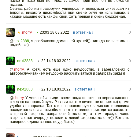
палке и тоже был не плох. А самое приятное, он не ломался
годами.
Сейчас рабочий праворукий универсал и леворукий универсал из
Европы, никакого дискомфорта при смене руля не испытываю, в
каждой машине есть кайфы свои, хоть первая и очень бюджетная.
★
shorry
23:03 18.03.2022
в ответ на ↓
0
•
@
next2888
,
я разбалован домашней кухней)) никогда не заезжал в
подобные)
next2888
22:14 18.03.2022
в ответ на ↓
0
○
@
shorry
,
А хотя, есть еще одно неудобство, в забегаловках с
автообслуживанием неудобно рассчитываться и забирать заказ))
next2888
22:10 18.03.2022
в ответ на ↓
0
○
@
shorry
,
У меня сейчас идет время когда постоянно пересаживаюсь
с левого на правый руль. Ровным счетом ничего не меняется) кроме
удобства заправки. Так как на правом руле заливная горловина
находится слева автомобиля соответственно приходится заезжать
с правой стороны заправочной колонки, а там гораздо чаще
встречаются очереди нежели с левой стороны колонки)) Вот это
наверное единственное неудобство)