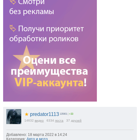
★
predator1113
135901
|
+33
14632
видео
6334
поста
37
друзей
Добавлено: 18 марта 2022 в 14:24
Категория:
Авто и мото