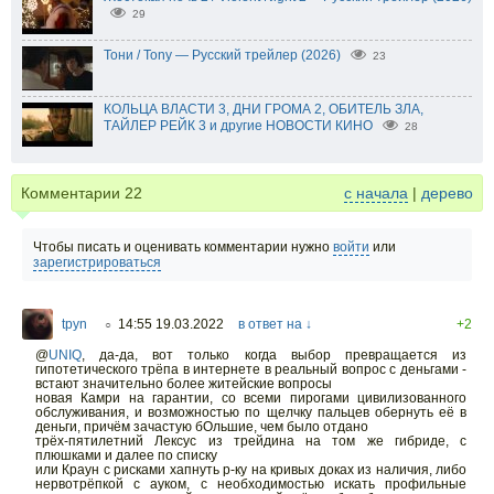
29
Тони / Tony — Русский трейлер (2026)
23
КОЛЬЦА ВЛАСТИ 3, ДНИ ГРОМА 2, ОБИТЕЛЬ ЗЛА,
ТАЙЛЕР РЕЙК 3 и другие НОВОСТИ КИНО
28
Комментарии
22
с начала
|
дерево
Чтобы писать и оценивать комментарии нужно
войти
или
зарегистрироваться
tpyn
14:55 19.03.2022
в ответ на ↓
+2
○
@
UNIQ
,
да-да, вот только когда выбор превращается из
гипотетического трёпа в интернете в реальный вопрос с деньгами -
встают значительно более житейские вопросы
новая Камри на гарантии, со всеми пирогами цивилизованного
обслуживания, и возможностью по щелчку пальцев обернуть её в
деньги, причём зачастую бОльшие, чем было отдано
трёх-пятилетний Лексус из трейдина на том же гибриде, с
плюшками и далее по списку
или Краун с рисками хапнуть р-ку на кривых доках из наличия, либо
нервотрёпкой с ауком, с необходимостью искать профильные