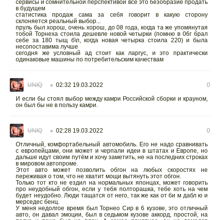
сервисы и сомнительной перспективой всё это безобразие продать
в будущем
статистика продаж сама за себя говорит в какую сторону
склоняется реальный выбор...
пруль был хорош, очень хорош, до 08 года, когда та же упомянутая
тобой Торнеха стоила дешевле новой четырки (помню в 06г брал
себе за 180 тыщ б\п, когда новая четырка стоила 220) и была
несопоставима лучше
сегодня же условный ад стоит как ларгус, и это практически
одинаковые машины по потребительским качествам
UNIQ
02:32 19.03.2022
0
○
И если бы стоял выбор между камри Российской сборки и крауном,
он был бы не в пользу камри.
UNIQ
02:28 19.03.2022
0
○
Отличный, комфортабельный автомобиль. Его не надо сравнивать
с европейцами, они может и черпали идеи в штатах и Европе, но
дальше идут своим путём и хочу заметить, не на последних строках
в мировом автопроме.
Этот авто может позволить обгон на любых скоростях не
переживая о том, что не хватит мощи вытянуть этот обгон.
Только тот кто не ездил на нормальных японцах, может говорить
про неудобный обгон, если у тебя полторашка, тебе хоть на чем
будет неудобно. Люди тащатся от него, так же как от би м дабл ю и
мерседес бенц.
У меня недолгое время был Торнео Сир в 6 кузове, это отличный
авто, он давал эмоции, был в седьмом кузове аккорд, простой, на