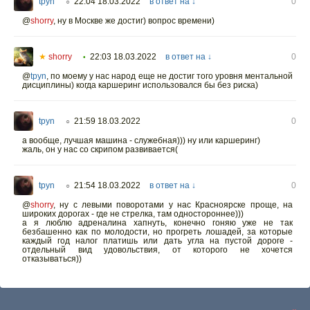
tpyn
22:04 18.03.2022
в ответ на ↓
0
○
@
shorry
,
ну в Москве же достиг) вопрос времени)
★
shorry
22:03 18.03.2022
в ответ на ↓
0
•
@
tpyn
,
по моему у нас народ еще не достиг того уровня ментальной
дисциплины) когда каршеринг использовался бы без риска)
tpyn
21:59 18.03.2022
0
○
а вообще, лучшая машина - служебная))) ну или каршеринг)
жаль, он у нас со скрипом развивается(
tpyn
21:54 18.03.2022
в ответ на ↓
0
○
@
shorry
,
ну с левыми поворотами у нас Красноярске проще, на
широких дорогах - где не стрелка, там одностороннее)))
а я люблю адреналина хапнуть, конечно гоняю уже не так
безбашенно как по молодости, но прогреть лошадей, за которые
каждый год налог платишь или дать угла на пустой дороге -
отдельный вид удовольствия, от которого не хочется
отказываться))