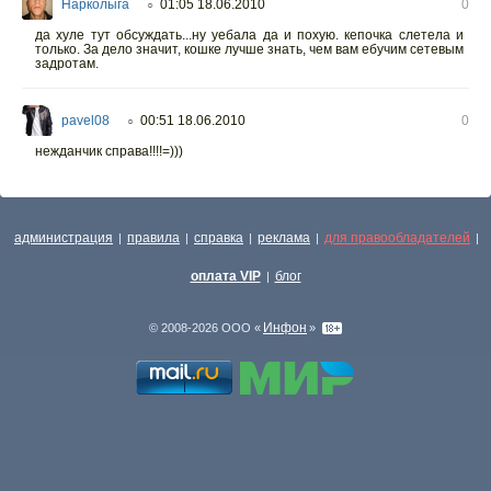
Нарколыга
01:05 18.06.2010
0
○
да хуле тут обсуждать...ну уебала да и похую. кепочка слетела и
только. За дело значит, кошке лучше знать, чем вам ебучим сетевым
задротам.
pavel08
00:51 18.06.2010
0
○
нежданчик справа!!!!=)))
администрация
правила
справка
реклама
для правообладателей
|
|
|
|
|
оплата VIP
блог
|
Инфон
© 2008-2026 ООО «
»