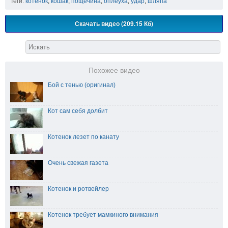
Теги:
котенок
,
кошак
,
пощечина
,
оплеуха
,
удар
,
шляпа
Скачать видео (209.15 Кб)
Похожее видео
Бой с тенью (оригинал)
Кот сам себя долбит
Котенок лезет по канату
Очень свежая газета
Котенок и ротвейлер
Котенок требует мамкиного внимания