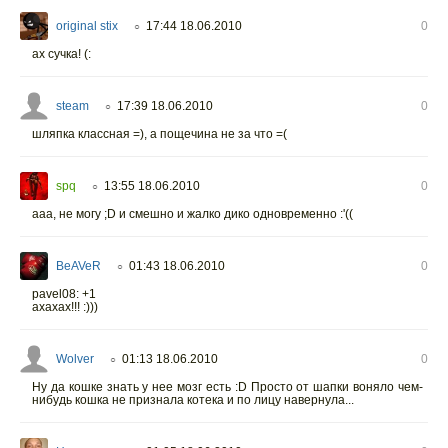
original stix
17:44 18.06.2010
0
○
ах сучка! (:
steam
17:39 18.06.2010
0
○
шляпка классная =), а пощечина не за что =(
spq
13:55 18.06.2010
0
○
ааа, не могу ;D и смешно и жалко дико одновременно :'((
BeAVeR
01:43 18.06.2010
0
○
pavel08: +1
ахахах!!! :)))
Wolver
01:13 18.06.2010
0
○
Ну да кошке знать у нее мозг есть :D Просто от шапки воняло чем-
нибудь кошка не признала котека и по лицу навернула...