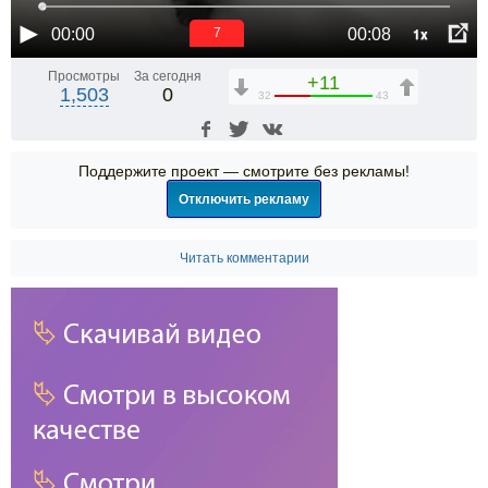
1x
00:00
00:08
6
Просмотры
За сегодня
+11
1,503
0
32
43
Поддержите проект — смотрите без рекламы!
Отключить рекламу
Читать комментарии