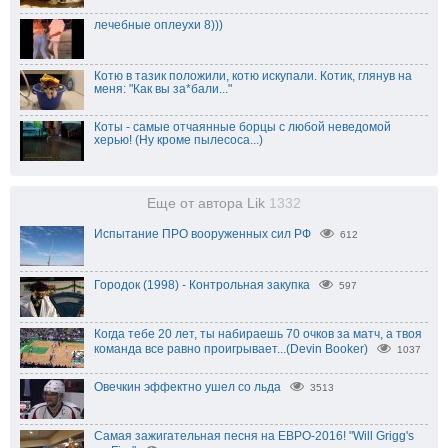
лечебные оплеухи 8)))
Котю в тазик положили, котю искупали. Котик, глянув на
меня: "Как вы за*бали..."
Коты - самые отчаянные борцы с любой неведомой
херью! (Ну кроме пылесоса...)
Еще от автора Lik
1332
Испытание ПРО вооруженных сил РФ
612
Городок (1998) - Контрольная закупка
597
Когда тебе 20 лет, ты набираешь 70 очков за матч, а твоя
команда все равно проигрывает...(Devin Booker)
1037
Овечкин эффектно ушел со льда
3513
Самая зажигательная песня на ЕВРО-2016! "Will Grigg's