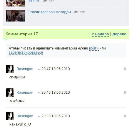
on Fire"
537
Стасик Карпов и петарды
352
Комментарии
17
с начала
|
дерево
Чтобы писать и оценивать комментарии нужно
войти
или
зарегистрироваться
Rasengan
20:47 18.06.2010
0
○
скидыщь!
Rasengan
20:46 18.06.2010
0
○
хлабысь!
Rasengan
20:38 18.06.2010
0
○
нанахуй о_О