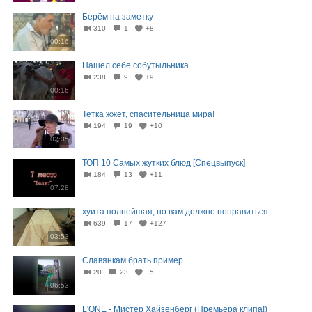
Берём на заметку
310
1
+8
00:16
Нашел себе собутыльника
238
9
+9
00:16
Тетка жжёт, спасительница мира!
194
19
+10
02:35
ТОП 10 Самых жутких блюд [Спецвыпуск]
184
13
+11
07:28
хуита полнейшая, но вам должно понравиться
639
17
+127
03:53
Славянкам брать пример
20
23
−5
06:53
L'ONE - Мистер Хайзенберг (Премьера клипа!)