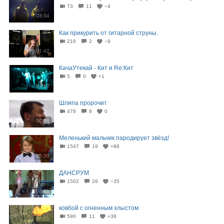
73
11
−4
03:34
Как прикурить от гитарной струны.
216
2
−9
01:42
КачаУтекай - Кит и Re:Кит
5
0
+1
04:50
Шляпа пророчит
478
8
0
00:06
Меленький мальчик пародирует звёзд!
1547
19
+88
05:30
ДАНСРУМ
1502
26
−35
02:51
ковбой с огненным хлыстом
590
11
+38