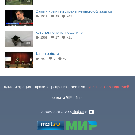
00:59
Самый ярый гей страны немного облажался
1518
45
+93
03:04
Котенок получил пощечину
1503
17
+11
00:08
Танец робота
767
5
−5
01:23
администрация
правила
справка
реклама
для правообладателей
|
|
|
|
|
оплата VIP
блог
|
Инфон
© 2008-2026 ООО «
»