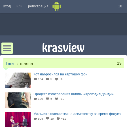
Вход
или
регистрация
18+
Теги
→
шляпа
19
Кот набросился на картошку фри
164
0
+6
00:07
Процесс изготовления шляпы «Крокодил Данди»
120
5
+10
02:32
Мальчик отвлекается на ассистентку во время фокуса
508
15
+11
00:55