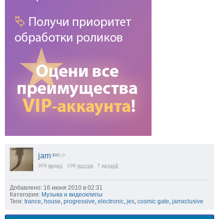
jam
3041
| 0
309
видео
108
постов
7
друзей
Добавлено: 16 июня 2010 в 02:31
Категория:
Музыка и видеоклипы
Теги:
trance
,
house
,
progressive
,
electronic
,
jes
,
cosmic gate
,
jamxclusive