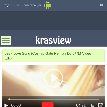
Вход
или
регистрация
18+
Jes - Love Song (Cosmic Gate Remix / DJ J@M Video
Edit)
1x
00:00
04:21
6