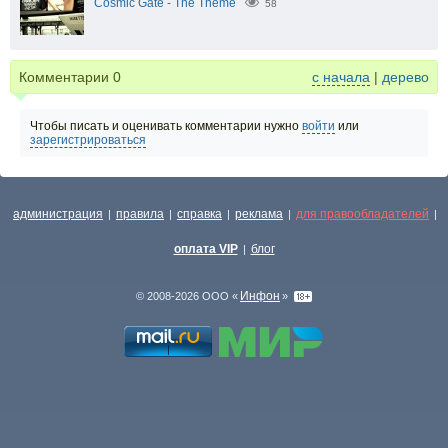
Cosmic Gate - The Theme
58
Комментарии
0
с начала
|
дерево
Чтобы писать и оценивать комментарии нужно
войти
или
зарегистрироваться
администрация
правила
справка
реклама
для правообладателей
|
|
|
|
|
оплата VIP
блог
|
Инфон
© 2008-2026 ООО «
»