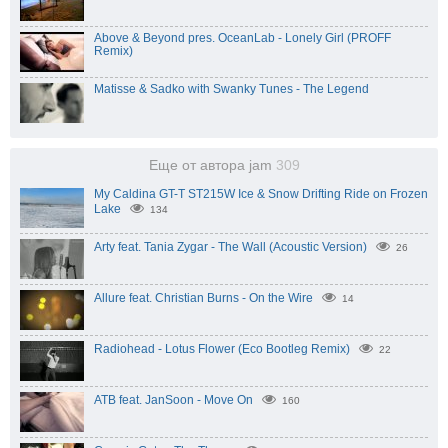
Above & Beyond pres. OceanLab - Lonely Girl (PROFF
Remix)
Matisse & Sadko with Swanky Tunes - The Legend
Еще от автора jam
309
My Caldina GT-T ST215W Ice & Snow Drifting Ride on Frozen
Lake
134
Arty feat. Tania Zygar - The Wall (Acoustic Version)
26
Allure feat. Christian Burns - On the Wire
14
Radiohead - Lotus Flower (Eco Bootleg Remix)
22
ATB feat. JanSoon - Move On
160