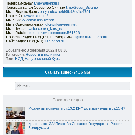
Телеграм-канал
t.me/nationkurs
Телеграм канал Северное Сияние
t.me/Sever_Siyanie
Мы в Яндекс Дзен
zen.yandex.ru/id/5b98cc1e6791...
Наш сайт
www.n-kurs.ru/
Мы в ВК:
vk.com/kurssuveren
Мы в Одноклассниках:
ok.ru/nksuverenitet
Мы в Twitter:
twitter.com/n_kurs_ru
Мы в Rutube:
rutube.ru/video/person/561638...
Новости Радио НОД (РН) в телеграмме:
tglink.ru/radionodru
Сайт радио НОД (РН):
radionod.ru
Добавлено: 8 февраля 2022 в 08:16
Категория:
Новости и политика
Теги:
НОД
,
Национальный Курс
Скачать видео (91.36 Мб)
Похожее видео
Можно ли поменять ст.13.2 КРФ до изменений в ст.15.4?
Красноярск ЗА! Пикет За Союзное Государство России-
Белоруссии