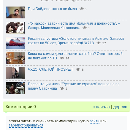
При Байдене такого не было
2
«"У каждой аварии есть имя, фамилия и должность", –
Лазарь Моисеевич Каганович»
2
Россия запустила «Золотого титана» в Арктике. Запасов
хватит на 50 лет, Время-вперёд! №718
37
Когда на самом деле закончится война? Ответ, который
не покажут по ТВ
14
ЧУДО! СЛЕПОЙ ПРОЗРЕЛ!
8
Презентация книги "Русские не сдаются" пошла не по
плану Старикова
2
Комментарии
0
с начала
|
дерево
Чтобы писать и оценивать комментарии нужно
войти
или
зарегистрироваться