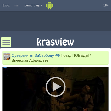
Вход
или
регистрация
18+
Суверенитет ЗаСвободу.РФ
Поезд ПОБЕДЫ /
Вячеслав Афанасьев