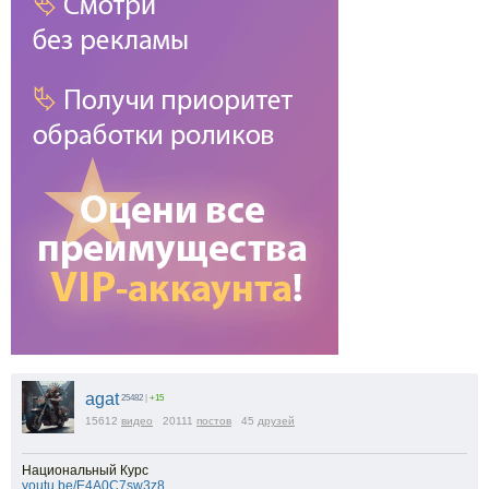
agat
25482
|
+15
15612
видео
20111
постов
45
друзей
Национальный Курс
youtu.be/E4A0C7sw3z8