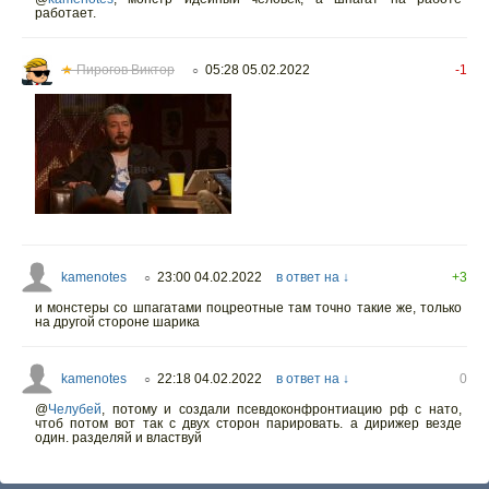
работает.
★
Пирогов Виктор
05:28 05.02.2022
-1
○
kamenotes
23:00 04.02.2022
в ответ на ↓
+3
○
и монстеры со шпагатами поцреотные там точно такие же, только
на другой стороне шарика
kamenotes
22:18 04.02.2022
в ответ на ↓
0
○
@
Челубей
,
потому и создали псевдоконфронтиацию рф с нато,
чтоб потом вот так с двух сторон парировать. а дирижер везде
один. разделяй и властвуй