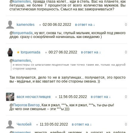
@
kamenotes
,
правда глаза колет... иди в степь. Вас на планете, как
петушар, не более 7 процентов от всего количества мужиков. Вы
статистическая погрешность. Смысл на вас заморачиваться?
kamenotes
02:00 06.02.2022
в ответ на ↓
0
○
@
torquemada
,
ну вот, снова ты, глупый мальчик, косящий под умного
дядю. сразу с оскорблений начинаешь. как ожидаемо )
★
torquemada
00:27 06.02.2022
в ответ на ↓
0
○
@
kamenotes
,
и монстеры со шпагатами поцреотные там точно такие же, только на другой
стороне шарика
Так получается, дело то не в запутинцах... получается, это просто
вы - мyдачье, и вас хватает по обе стороны океана. ))
вася несчастливцев
11:56 05.02.2022
в ответ на ↓
0
○
@
Пирогов Виктор
,
Как я ржал, ***ь, как я ржал, ***ь, ты-ры-ры!
До чего они смешные -- эти ***ы.))))
Челобей
11:33 05.02.2022
в ответ на ↓
0
○
@
kamenotes
,
монстр идейный человек, а шпагат на работе