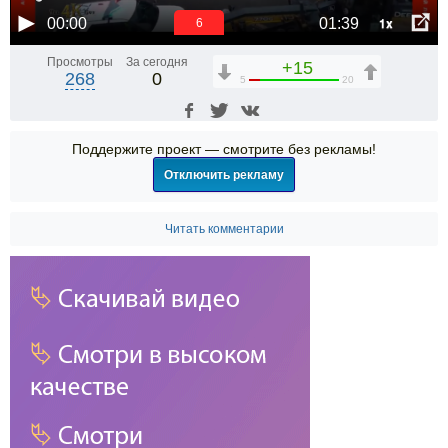
1x
00:00
01:39
6
Просмотры
За сегодня
+15
268
0
5
20
Поддержите проект — смотрите без рекламы!
Отключить рекламу
Читать комментарии