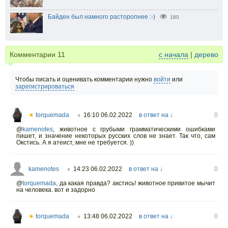
Байден был намного расторопнее :-)
180
Комментарии
11
с начала
|
дерево
Чтобы писать и оценивать комментарии нужно
войти
или
зарегистрироваться
★
torquemada
16:10 06.02.2022
в ответ на ↓
0
○
@
kamenotes
,
животное с грубыми грамматическими ошибками
пишет, и значение некоторых русских слов не знает. Так что, сам
Окстись. А я атеист, мне не требуется. ))
kamenotes
14:23 06.02.2022
в ответ на ↓
0
○
@
torquemada
,
да какая правда? акстись! животное привитое мычит
на человека. вот и задорно
★
torquemada
13:48 06.02.2022
в ответ на ↓
0
○