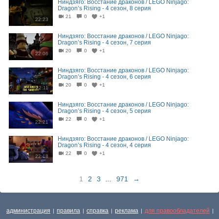
Ниндзяго: Восстание драконов / LEGO Ninjago:
Dragon’s Rising - 4 сезон, 8 серия
21
0
+1
22:23
Ниндзяго: Восстание драконов / LEGO Ninjago:
Dragon’s Rising - 4 сезон, 7 серия
20
0
+1
22:06
Ниндзяго: Восстание драконов / LEGO Ninjago:
Dragon’s Rising - 4 сезон, 6 серия
20
0
+1
22:11
Ниндзяго: Восстание драконов / LEGO Ninjago:
Dragon’s Rising - 4 сезон, 5 серия
22
0
+1
22:21
Ниндзяго: Восстание драконов / LEGO Ninjago:
Dragon’s Rising - 4 сезон, 4 серия
22
0
+1
22:18
1
2
3
...
971
→
администрация
правила
справка
реклама
для правообладателей
|
|
|
|
|