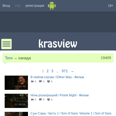
Вход
или
регистрация
18+
Теги
→
канада
19409
1
2
3
...
971
→
В любом случае / Either Way - Фильм
3
0
0
01:09:49
Ночь розыгрышей / Prank Night - Фильм
5
0
0
01:36:28
Сын Сары. Часть 1 / Son of Sara: Volume 1 / Son of Sara