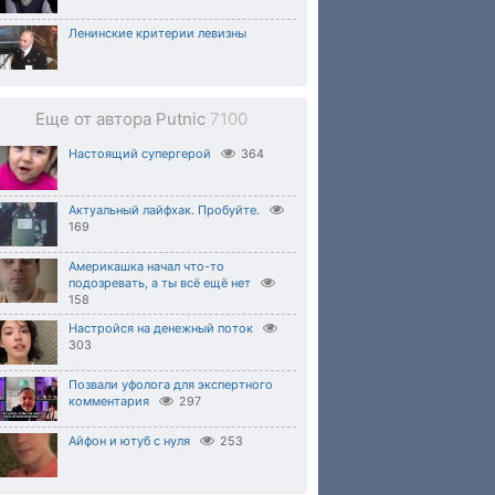
Ленинские критерии левизны
Еще от автора Putnic
7100
Настоящий супергерой
364
Актуальный лайфхак. Пробуйте.
169
Америкашка начал что-то
подозревать, а ты всё ещё нет
158
Настройся на денежный поток
303
Позвали уфолога для экспертного
комментария
297
Айфон и ютуб с нуля
253