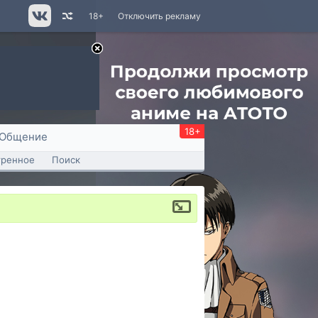
18+
Отключить рекламу
18+
Общение
тренное
Поиск