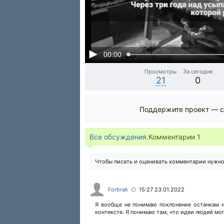
00:00
Просмотры
За сегодня
21
0
Поддержите проект — с
Все обсуждения.
Комментарии
1
Чтобы писать и оценивать комментарии нужн
Forbrak
15:27 23.01.2022
○
Я вообще не понимаю поклонение останкам н
контексте. Я понимаю там, что идеи людей мог