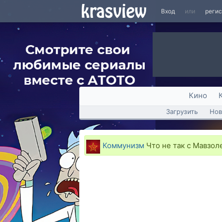
Вход
или
реги
Кино
Загрузить
Нов
Коммунизм
Что не так с Мавзо