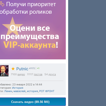
★
Putnic
41172
|
+1
7100
видео
11117
постов
54
друга
бавлено: 23 января 2022 в 14:44
тегория:
История
ги:
Ленин
,
мавзолей
,
история
,
РОТ ФРОНТ
Скачать видео (89.56 Мб)