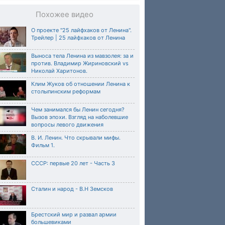
Похожее видео
О проекте "25 лайфхаков от Ленина".
Трейлер | 25 лайфхаков от Ленина
Выноса тела Ленина из мавзолея: за и
против. Владимир Жириновский vs
Николай Харитонов.
Клим Жуков об отношении Ленина к
столыпинским реформам
Чем занимался бы Ленин сегодня?
Вызов эпохи. Взгляд на наболевшие
вопросы левого движения
В. И. Ленин. Что скрывали мифы.
Фильм 1.
СССР: первые 20 лет - Часть 3
Сталин и народ - В.Н Земсков
Брестский мир и развал армии
большевиками