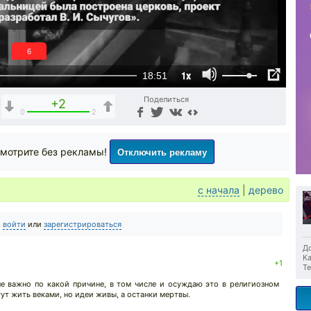
5
1x
18:51
Поделиться
+2
0
2
Отключить рекламу
мотрите без рекламы!
с начала
|
дерево
о
войти
или
зарегистрироваться
До
Ка
+1
Те
е важно по какой причине, в том числе и осуждаю это в религиозном
ут жить веками, но идеи живы, а останки мертвы.