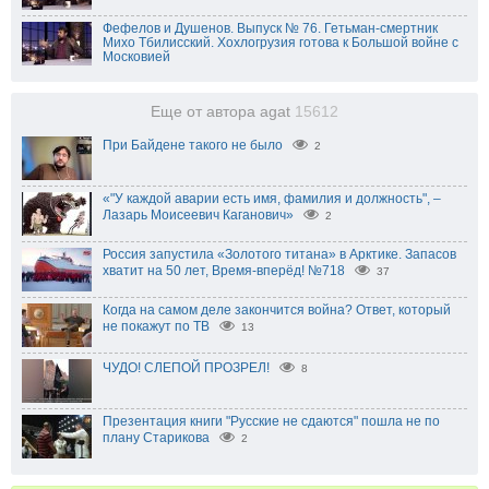
Фефелов и Душенов. Выпуск № 76. Гетьман-смертник
Михо Тбилисский. Хохлогрузия готова к Большой войне с
Московией
Еще от автора agat
15612
При Байдене такого не было
2
«"У каждой аварии есть имя, фамилия и должность", –
Лазарь Моисеевич Каганович»
2
Россия запустила «Золотого титана» в Арктике. Запасов
хватит на 50 лет, Время-вперёд! №718
37
Когда на самом деле закончится война? Ответ, который
не покажут по ТВ
13
ЧУДО! СЛЕПОЙ ПРОЗРЕЛ!
8
Презентация книги "Русские не сдаются" пошла не по
плану Старикова
2