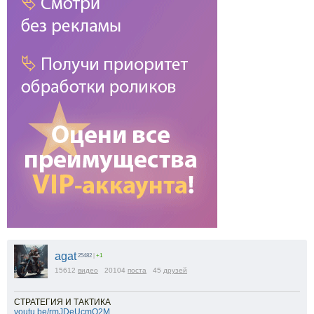
agat
25482
|
+1
15612
видео
20104
поста
45
друзей
СТРАТЕГИЯ И ТАКТИКА
youtu.be/rmJDeUcmO2M