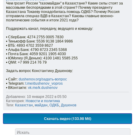
Чем грозит России "газомайдан" в Казахстане? Какие силы стоят за
массовыми беспорядками в этой стране? Почему президенту
Казахстана Токаеву понадобилась помощь ОДКБ? Почему Россия
отправила спецназ ВДВ в Казахстан? Каковы главные военно-
политические события и итоги 2021 года?
Поддержать канал, передачу, ведущего и команду:
• СберБанк: 4274 2755 0005 7830
• Тинькофф Банк: 5536 9138 1864 9986
• ВТБ: 4893 4702 3559 8627
• Альфа Банк: 4790 8723 2345 5368
• Почта Банк: 4059 9201 1905 4030
• ЮMoney (Я.Деньги): 4100 1481 5585 255
• QIWI: +7 999 214 76 79
Задать вопрос Константину Душенову:
• Сайт:
dushenov.org/задать-вопрос
• Telegram:
t.me/dushenov_vopros
• ВКонтакте:
vk.me/k.dushenov
Добавлено: 10 января 2022 в 05:50
Категория:
Новости и политика
Теги:
Казахстан
,
майдан
,
ОДКБ
,
Душенов
Скачать видео (133.98 Мб)