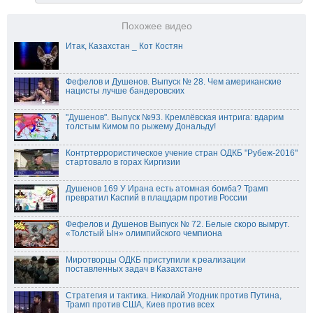
Похожее видео
Итак, Казахстан _ Кот Костян
Фефелов и Душенов. Выпуск № 28. Чем американские
нацисты лучше бандеровских
"Душенов". Выпуск №93. Кремлёвская интрига: вдарим
толстым Кимом по рыжему Дональду!
Контртеррористическое учение стран ОДКБ "Рубеж-2016"
стартовало в горах Киргизии
Душенов 169 У Ирана есть атомная бомба? Трамп
превратил Каспий в плацдарм против России
Фефелов и Душенов Выпуск № 72. Белые скоро вымрут.
«Толстый Ын» олимпийского чемпиона
Миротворцы ОДКБ приступили к реализации
поставленных задач в Казахстане
Стратегия и тактика. Николай Угодник против Путина,
Трамп против США, Киев против всех