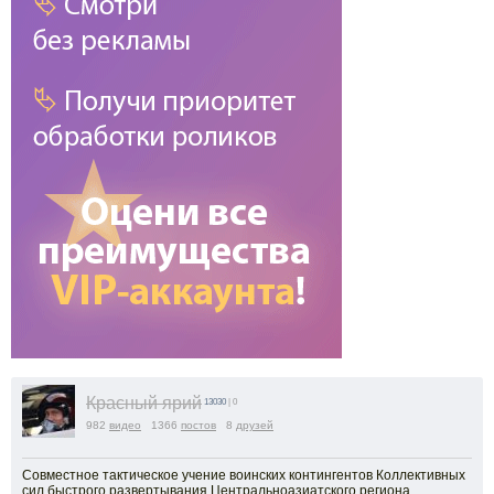
Красный ярий
13030
| 0
982
видео
1366
постов
8
друзей
Совместное тактическое учение воинских контингентов Коллективных
сил быстрого развертывания Центральноазиатского региона