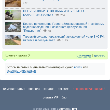
140
НЕПРЕРЫВНАЯ СТРЕЛЬБА ИЗ ПУЛЕМЕТА
КАЛАШНИКОВА 666+
204
Боевое применение Гиростабилизированной платформы
видеонаблюдения и лазерного целеуказания
"Подсветчик"
66
Турецкий солдат, переживший авиационный удар ВКС РФ,
пятится и поскуливает
1195
Комментарии
0
с начала
|
дерево
Чтобы писать и оценивать комментарии нужно
войти
или
зарегистрироваться
администрация
правила
справка
реклама
для правообладателей
|
|
|
|
|
оплата VIP
блог
|
Инфон
© 2008-2026 ООО «
»