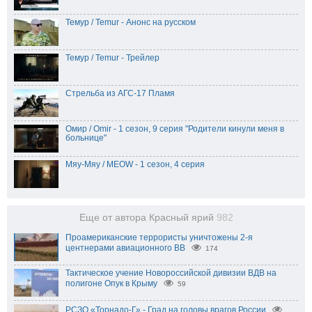
Темур / Temur - Анонс на русском
Темур / Temur - Трейлер
Стрельба из АГС-17 Пламя
Омир / Omir - 1 сезон, 9 серия "Родители кинули меня в
больнице"
Мяу-Мяу / MEOW - 1 сезон, 4 серия
Еще от автора Красный ярий
982
Проамериканские террористы уничтожены 2-я
центнерами авиационного ВВ
174
Тактическое учение Новороссийской дивизии ВДВ на
полигоне Опук в Крыму
59
РСЗО «Торнадо-Г» - Град на головы врагов России