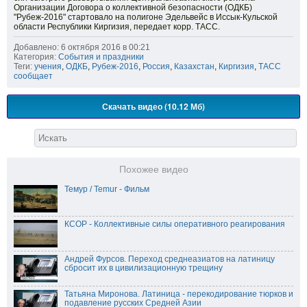
Организации Договора о коллективной безопасности (ОДКБ)
"Рубеж-2016" стартовало на полигоне Эдельвейс в Иссык-Кульской
области Республики Киргизия, передает корр. ТАСС.
Добавлено: 6 октября 2016 в 00:21
Категория:
События и праздники
Теги:
учения
,
ОДКБ
,
Рубеж-2016
,
Россия
,
Казахстан
,
Киргизия
,
ТАСС
сообщает
Скачать видео (10.12 Мб)
Похожее видео
Темур / Temur - Фильм
КСОР - Коллективные силы оперативного реагирования
Андрей Фурсов. Переход среднеазиатов на латиницу
сбросит их в цивилизационную трещину
Татьяна Миронова. Латиница - перекодирование тюрков и
подавление русских Средней Азии