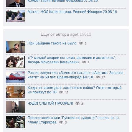
Комментарии Евгения Фёдорова 07.08.16
Митинг НОД Калининград. Евгений Фёдоров 20.08.16
Еще от автора agat
15612
При Байдене такого не было
2
«"У каждой аварии есть имя, фамилия и должность", –
Лазарь Моисеевич Каганович»
2
Россия запустила «Золотого титана» в Арктике. Запасов
хватит на 50 лет, Время-вперёд! №718
37
Когда на самом деле закончится война? Ответ, который
не покажут по ТВ
13
ЧУДО! СЛЕПОЙ ПРОЗРЕЛ!
8
Презентация книги "Русские не сдаются" пошла не по
плану Старикова
2