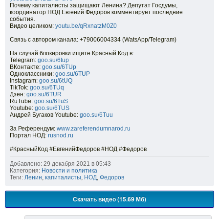
Почему капиталисты защищают Ленина? Депутат Госдумы,
координатор НОД Евгений Федоров комментирует последние
события.
Видео целиком:
youtu.be/qRxnatzM0Z0
Связь с автором канала: +79006004334 (WatsApp/Telegram)
На случай блокировки ищите Красный Код в:
Telegram:
goo.su/6tup
ВКонтакте:
goo.su/6TUp
Одноклассники:
goo.su/6TUP
Instagram:
goo.su/6tUQ
TikTok:
goo.su/6TUq
Дзен:
goo.su/6TUR
RuTube:
goo.su/6TuS
Youtube:
goo.su/6TUS
Андрей Бугаков Youtube:
goo.su/6Tuu
За Референдум:
www.zareferendumnarod.ru
Портал НОД:
rusnod.ru
#КрасныйКод #ЕвгенийФедоров #НОД #Федоров
Добавлено: 29 декабря 2021 в 05:43
Категория:
Новости и политика
Теги:
Ленин
,
капиталисты
,
НОД
,
Федоров
Скачать видео (15.69 Мб)