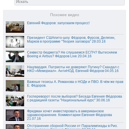
Похожее видео
Евгений Федоров: запускаем процесс!
Президент СШАпито-шоу. Фёдоров, Фурсов, Делягин,
Марков в программе "Теория заговора" 28.03.16
Секвестр бюджета? Не слушаемся ЕСПЧ? Вытесняем
Boeing и Airbus? Фёдоров Live 20.04.16
Нацгвардия. Патриоты не доверяют Путину? Скандал с
НКО «Мемориал». АнтиНОД. Евгений Фёдоров 04.05.16
Важные тезисы А. Романова о НОДе и ПВО. В чём же прав
Е. Фёдоров.
Госпереворот после выборов? Беседа Евгения Фёдорова
с редакцией газеты "Национальный курс" 30.06.16
Фридман хочет инвестировать в американское
здравоохранение. Комментарии Евгения Фёдорова
21.07.16
Отстранение сборной России от Паралимпиады в Рио.