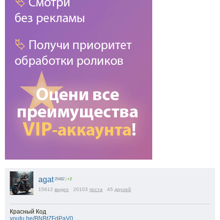
agat
25482
|
+2
15612
видео
20103
поста
45
друзей
Красный Код
youtu.be/BNBtZFdPaV0