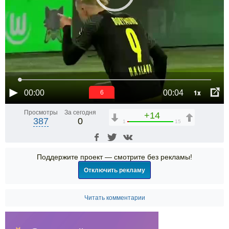
1x
00:00
00:04
6
Просмотры
За сегодня
+14
387
0
1
15
Поддержите проект — смотрите без рекламы!
Отключить рекламу
Читать комментарии