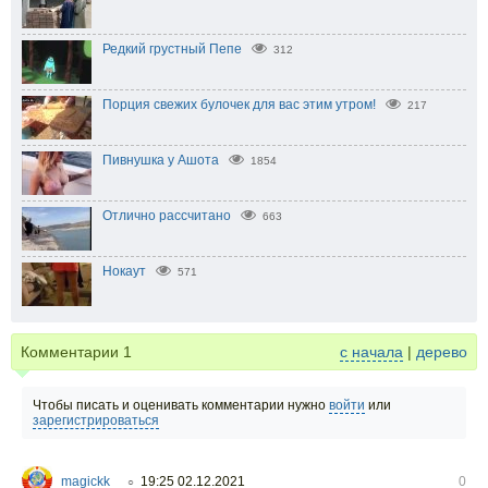
Редкий грустный Пепе
312
Порция свежих булочек для вас этим утром!
217
Пивнушка у Ашота
1854
Отлично рассчитано
663
Нокаут
571
Комментарии
1
с начала
|
дерево
Чтобы писать и оценивать комментарии нужно
войти
или
зарегистрироваться
magickk
19:25 02.12.2021
0
○