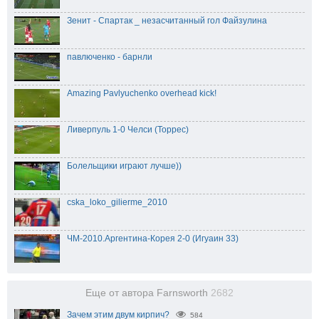
Зенит - Спартак _ незасчитанный гол Файзулина
павлюченко - барнли
Amazing Pavlyuchenko overhead kick!
Ливерпуль 1-0 Челси (Торрес)
Болельщики играют лучше))
cska_loko_gilierme_2010
ЧМ-2010.Аргентина-Корея 2-0 (Игуаин 33)
Еще от автора Farnsworth
2682
Зачем этим двум кирпич?
584