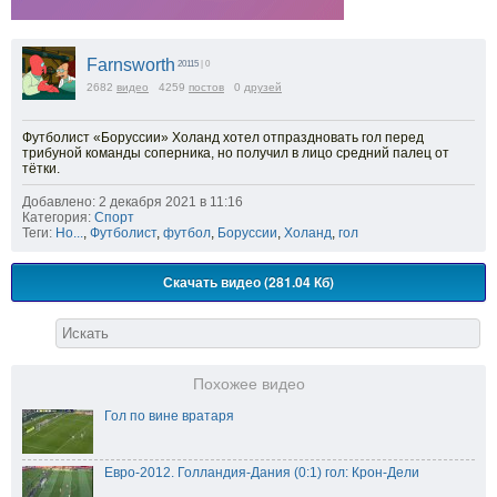
Farnsworth
20115
| 0
2682
видео
4259
постов
0
друзей
Футболист «Боруссии» Холанд хотел отпраздновать гол перед
трибуной команды соперника, но получил в лицо средний палец от
тётки.
Добавлено: 2 декабря 2021 в 11:16
Категория:
Спорт
Теги:
Но...
,
Футболист
,
футбол
,
Боруссии
,
Холанд
,
гол
Скачать видео (281.04 Кб)
Похожее видео
Гол по вине вратаря
Евро-2012. Голландия-Дания (0:1) гол: Крон-Дели