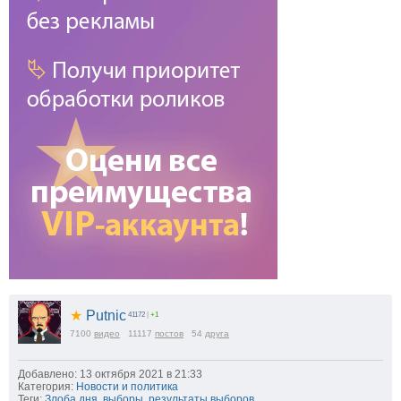
★
Putnic
41172
|
+1
7100
видео
11117
постов
54
друга
Добавлено: 13 октября 2021 в 21:33
Категория:
Новости и политика
Теги:
Злоба дня
,
выборы
,
результаты выборов