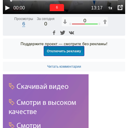
1x
00:00
13:17
6
Просмотры
За сегодня
0
6
0
0
0
Поддержите проект — смотрите без рекламы!
Отключить рекламу
Читать комментарии