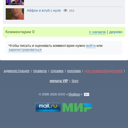
Айфон и ютуб с нуля
253
Комментарии
0
с начала
|
дерево
Чтобы писать и оценивать комментарии нужно
войти
или
зарегистрироваться
администрация
правила
справка
реклама
для правообладателей
|
|
|
|
|
оплата VIP
блог
|
Инфон
© 2008-2026 ООО «
»