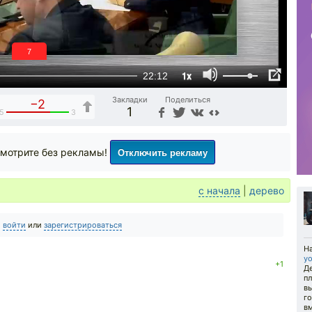
6
1x
22:12
Закладки
Поделиться
−2
1
5
3
Отключить рекламу
мотрите без рекламы!
с начала
|
дерево
о
войти
или
зарегистрироваться
Н
yo
+1
Д
пл
в
г
вм