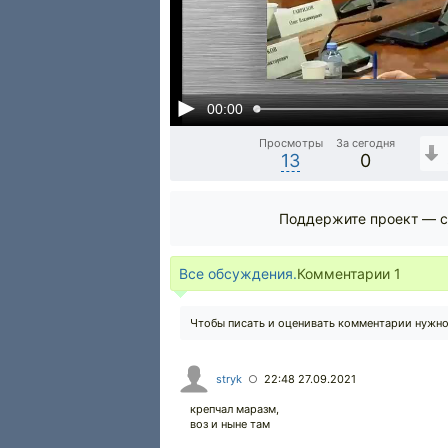
00:00
Просмотры
За сегодня
13
0
Поддержите проект — с
Все обсуждения.
Комментарии
1
Чтобы писать и оценивать комментарии нужн
stryk
22:48 27.09.2021
○
крепчал маразм,
воз и ныне там