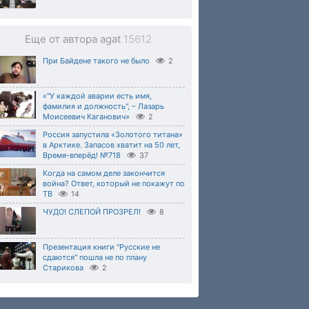
Еще от автора agat
15612
При Байдене такого не было
2
«"У каждой аварии есть имя,
фамилия и должность", – Лазарь
Моисеевич Каганович»
2
Россия запустила «Золотого титана»
в Арктике. Запасов хватит на 50 лет,
Время-вперёд! №718
37
Когда на самом деле закончится
война? Ответ, который не покажут по
ТВ
14
ЧУДО! СЛЕПОЙ ПРОЗРЕЛ!
8
Презентация книги "Русские не
сдаются" пошла не по плану
Старикова
2