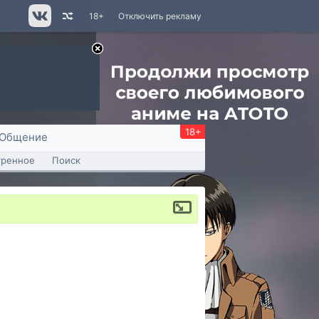
18+
Отключить рекламу
18+
Общение
тренное
Поиск