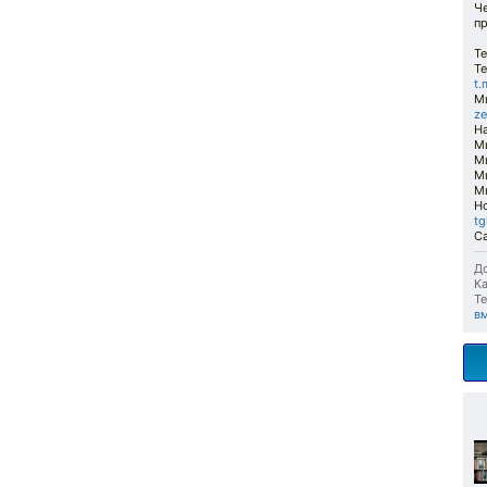
Че
п
Т
Т
t.
Мы
ze
Н
М
М
Мы
Мы
Но
tg
С
До
Ка
Те
в