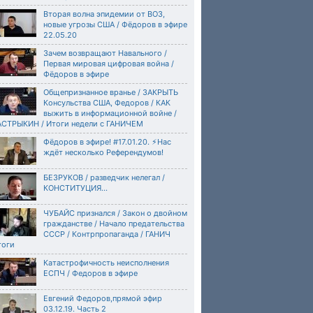
Вторая волна эпидемии от ВОЗ,
новые угрозы США / Фёдоров в эфире
22.05.20
Зачем возвращают Навального /
Первая мировая цифровая война /
Фёдоров в эфире
Общепризнанное вранье / ЗАКРЫТЬ
Консульства США, Федоров / КАК
выжить в информационной войне /
АСТРЫКИН / Итоги недели с ГАНИЧЕМ
Фёдоров в эфире! #17.01.20. ⚡️Нас
ждёт несколько Референдумов!
БЕЗРУКОВ / разведчик нелегал /
КОНСТИТУЦИЯ...
ЧУБАЙС признался / Закон о двойном
гражданстве / Начало предательства
СССР / Контрпропаганда / ГАНИЧ
тоги
Катастрофичность неисполнения
ЕСПЧ / Федоров в эфире
Евгений Федоров,прямой эфир
03.12.19. Часть 2