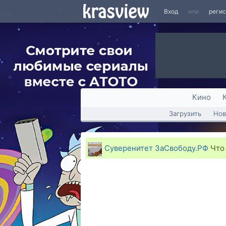
Вход
или
реги
Кино
Загрузить
Нов
Суверенитет ЗаСвободу.РФ
Что 