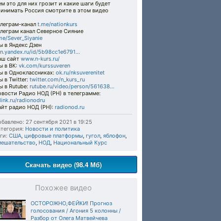
м это для них грозит и какие шаги будет
ринимать Россия смотрите в этом видео
елеграм-канал
t.me/nationkurs
елеграм канал Северное Сияние
me/Sever_Siyanie
 в Яндекс Дзен
n.yandex.ru/id/5b98cc1e6791...
аш сайт
www.n-kurs.ru/
ы в ВК:
vk.com/kurssuveren
ы в Одноклассниках:
ok.ru/nksuverenitet
 в Twitter:
twitter.com/n_kurs_ru
 в Rutube:
rutube.ru/video/person/561638...
вости Радио НОД (РН) в телеграмме:
link.ru/radionodru
айт радио НОД (РН):
radionod.ru
бавлено: 27 сентября 2021 в 19:25
тегория:
Новости и политика
ги:
США
,
цифровые платформы
,
гугол
,
яблофон
,
мешательство
,
НОД
,
Национальный Курс
Скачать видео (98.4 Мб)
Похожее видео
ОСТОРОЖНО,ФЕЙКИ! Прогноз
голосования / Агония 5 колонны /
Разбор от Олега Матвейчева