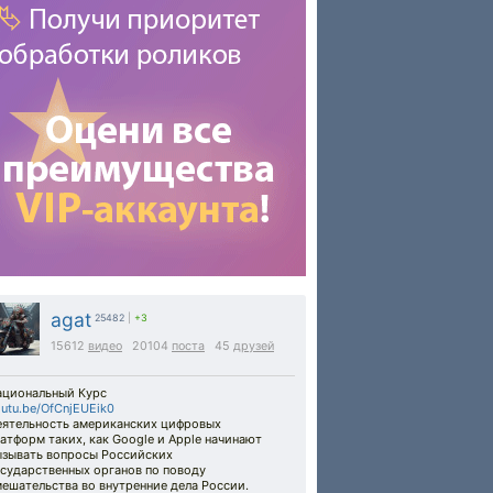
agat
25482
|
+3
15612
видео
20104
поста
45
друзей
ациональный Курс
utu.be/OfCnjEUEik0
еятельность американских цифровых
атформ таких, как Google и Apple начинают
ызывать вопросы Российских
осударственных органов по поводу
ешательства во внутренние дела России.