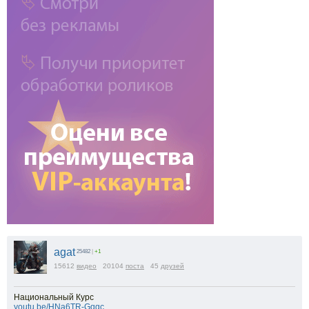
agat
25482
|
+1
15612
видео
20104
поста
45
друзей
Национальный Курс
youtu.be/HNa6TR-Gqgc