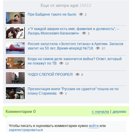
Еще от автора agat
15612
При Байдене такого не было
2
«"У каждой аварии есть имя, фамилия и должность", –
Лазарь Моисеевич Каганович»
2
Россия запустила «Золотого титана» в Арктике. Запасов
хватит на 50 лет, Время-вперёд! №718
37
Когда на самом деле закончится война? Ответ, который
не покажут по ТВ
13
ЧУДО! СЛЕПОЙ ПРОЗРЕЛ!
8
Презентация книги "Русские не сдаются" пошла не по
плану Старикова
2
Комментарии
0
с начала
|
дерево
Чтобы писать и оценивать комментарии нужно
войти
или
зарегистрироваться