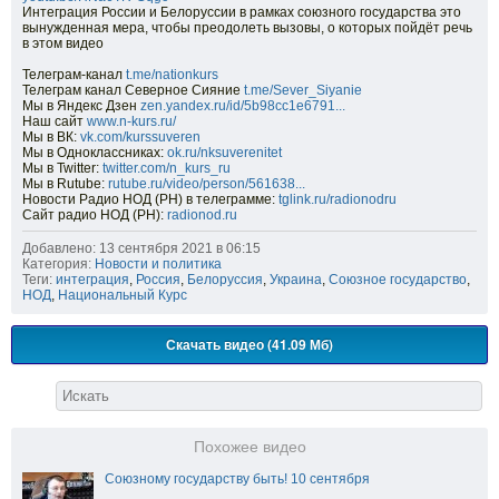
Интеграция России и Белоруссии в рамках союзного государства это
вынужденная мера, чтобы преодолеть вызовы, о которых пойдёт речь
в этом видео
Телеграм-канал
t.me/nationkurs
Телеграм канал Северное Сияние
t.me/Sever_Siyanie
Мы в Яндекс Дзен
zen.yandex.ru/id/5b98cc1e6791...
Наш сайт
www.n-kurs.ru/
Мы в ВК:
vk.com/kurssuveren
Мы в Одноклассниках:
ok.ru/nksuverenitet
Мы в Twitter:
twitter.com/n_kurs_ru
Мы в Rutube:
rutube.ru/video/person/561638...
Новости Радио НОД (РН) в телеграмме:
tglink.ru/radionodru
Сайт радио НОД (РН):
radionod.ru
Добавлено: 13 сентября 2021 в 06:15
Категория:
Новости и политика
Теги:
интеграция
,
Россия
,
Белоруссия
,
Украина
,
Союзное государство
,
НОД
,
Национальный Курс
Скачать видео (41.09 Мб)
Похожее видео
Союзному государству быть! 10 сентября