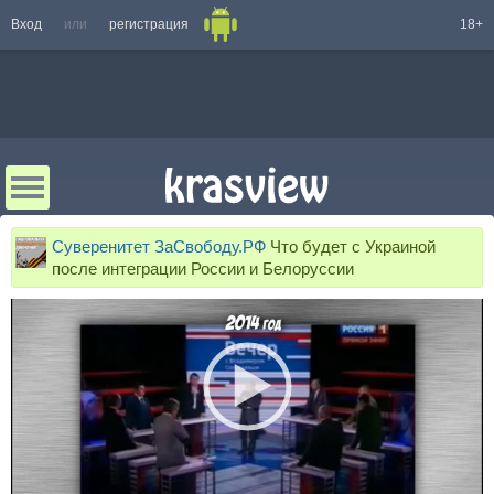
Вход
или
регистрация
18+
Суверенитет ЗаСвободу.РФ
Что будет с Украиной
после интеграции России и Белоруссии