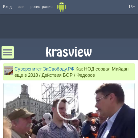
Вход
или
регистрация
18+
Суверенитет ЗаСвободу.РФ
Как НОД сорвал Майдан
еще в 2018 / Действия БОР / Федоров