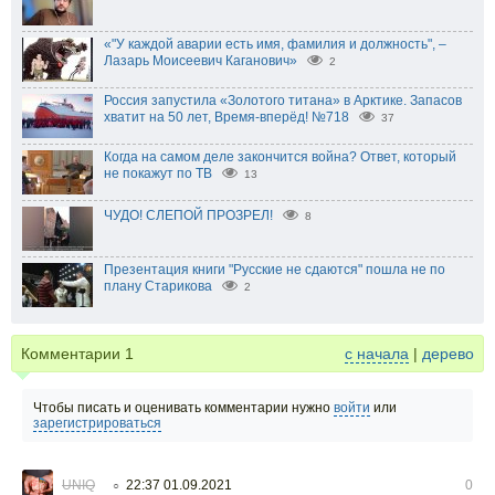
«"У каждой аварии есть имя, фамилия и должность", –
Лазарь Моисеевич Каганович»
2
Россия запустила «Золотого титана» в Арктике. Запасов
хватит на 50 лет, Время-вперёд! №718
37
Когда на самом деле закончится война? Ответ, который
не покажут по ТВ
13
ЧУДО! СЛЕПОЙ ПРОЗРЕЛ!
8
Презентация книги "Русские не сдаются" пошла не по
плану Старикова
2
Комментарии
1
с начала
|
дерево
Чтобы писать и оценивать комментарии нужно
войти
или
зарегистрироваться
UNIQ
22:37 01.09.2021
0
○