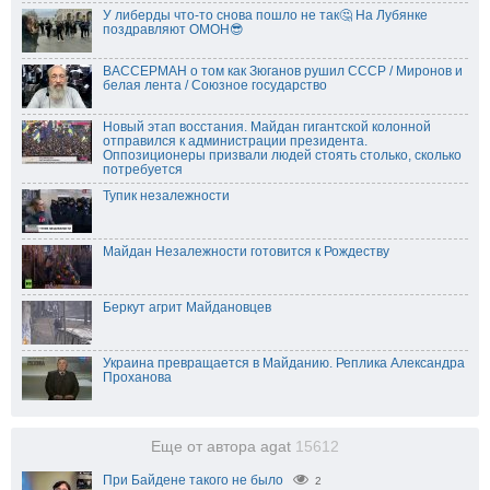
У либерды что-то снова пошло не так🤔 На Лубянке
поздравляют ОМОН😎
ВАССЕРМАН о том как Зюганов рушил СССР / Миронов и
белая лента / Союзное государство
Новый этап восстания. Майдан гигантской колонной
отправился к администрации президента.
Оппозиционеры призвали людей стоять столько, сколько
потребуется
Тупик незалежности
Майдан Незалежности готовится к Рождеству
Беркут агрит Майдановцев
Украина превращается в Майданию. Реплика Александра
Проханова
Еще от автора agat
15612
При Байдене такого не было
2