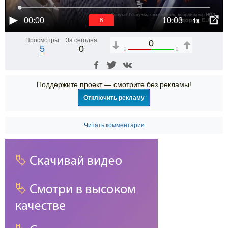
1x
00:00
10:03
6
Просмотры
За сегодня
0
5
0
2
2
Поддержите проект — смотрите без рекламы!
Отключить рекламу
Читать комментарии