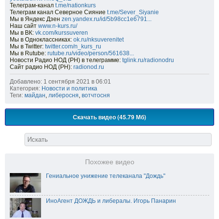
Телеграм-канал
t.me/nationkurs
Телеграм канал Северное Сияние
t.me/Sever_Siyanie
Мы в Яндекс Дзен
zen.yandex.ru/id/5b98cc1e6791...
Наш сайт
www.n-kurs.ru/
Мы в ВК:
vk.com/kurssuveren
Мы в Одноклассниках:
ok.ru/nksuverenitet
Мы в Twitter:
twitter.com/n_kurs_ru
Мы в Rutube:
rutube.ru/video/person/561638...
Новости Радио НОД (РН) в телеграмме:
tglink.ru/radionodru
Сайт радио НОД (РН):
radionod.ru
Добавлено: 1 сентября 2021 в 06:01
Категория:
Новости и политика
Теги:
майдан
,
либеросня
,
вотчтосня
Скачать видео (45.79 Мб)
Похожее видео
Гениальное унижение телеканала "Дождь"
ИноАгент ДОЖДЬ и либералы. Игорь Панарин