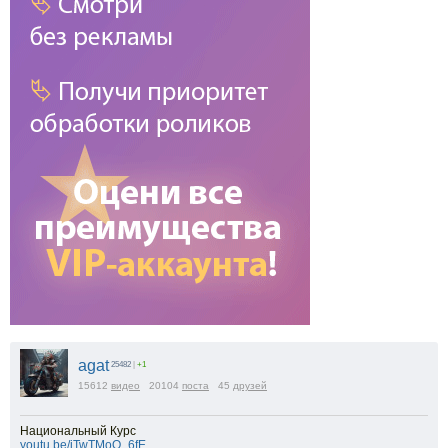
agat
25482
|
+1
15612
видео
20104
поста
45
друзей
Национальный Курс
youtu.be/iTwTMoQ_6fE