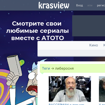
Вход
или
реги
Кино
Теги
→
либеросня
24:19
ВАССЕРМАН о том как
У л