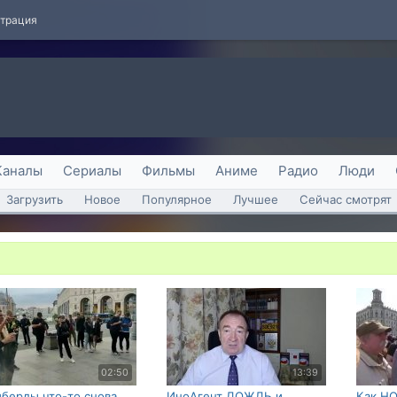
страция
Каналы
Сериалы
Фильмы
Аниме
Радио
Люди
Загрузить
Новое
Популярное
Лучшее
Сейчас смотрят
02:50
13:39
иберды что-то снова
ИноАгент ДОЖДЬ и
Как НО