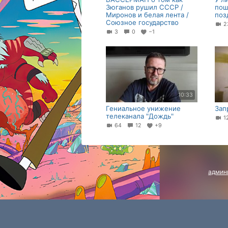
Зюганов рушил СССР /
пош
Миронов и белая лента /
поз
Союзное государство
3
0
−1
10:33
Гениальное унижение
Зап
телеканала "Дождь"
1
64
12
+9
админ