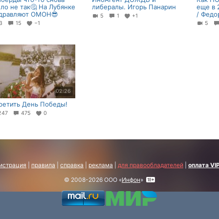
ло не так🤔 На Лубянке
либералы. Игорь Панарин
еще в 
дравляют ОМОН😎
/ Федо
5
1
+1
23
15
−1
5
02:26
ретить День Победы!
247
475
0
истрация
|
правила
|
справка
|
реклама
|
для правообладателей
|
оплата VI
© 2008-2026 ООО «
Инфон
»