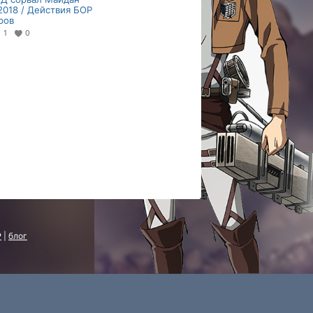
2018 / Действия БОР
ров
1
0
P
|
блог