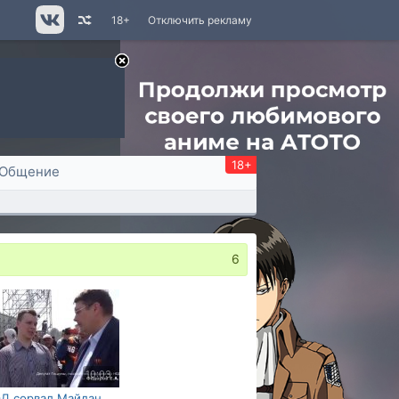
18+
Отключить рекламу
18+
Общение
6
10:03
Д сорвал Майдан