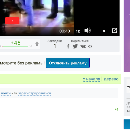
6
1x
00:40
Закладки
Поделиться
+45
1
6
51
Отключить рекламу
мотрите без рекламы!
с начала
|
дерево
о
войти
или
зарегистрироваться
До
Ка
+1
Те