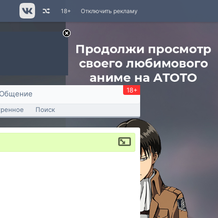
18+
Отключить рекламу
18+
Общение
тренное
Поиск