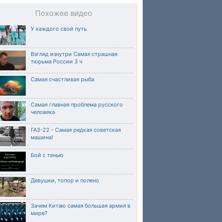
Похожее видео
У каждого свой путь
Взгляд изнутри Самая страшная
тюрьма России 3 ч
Самая счастливая рыба
Самая главная проблема русского
человека
ГАЗ-22 - Самая редкая советская
машина!
Бой с тенью
Девушки, топор и полено
Зачем Китаю самая большая армия в
мире?