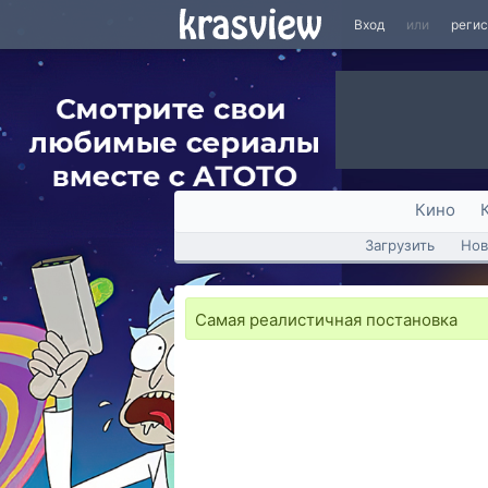
Вход
или
реги
Кино
Загрузить
Нов
Самая реалистичная постановка