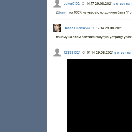
Joker0102
14:17 29.08.2021
в ответ на
○
@
tonyii
,
на 100% не уверен, но должен быть "По
Павел Писичкин
12:14 29.08.2021
○
почему на этом сайтике голубую устрицу уважа
123581321
01:14 29.08.2021
в ответ на
○