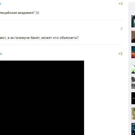
 ↓
+3
лицейская академия" )))
0
ют, а за гачимучи банят, может кто объяснить?
 ↓
+2