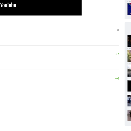
0
+7
+4