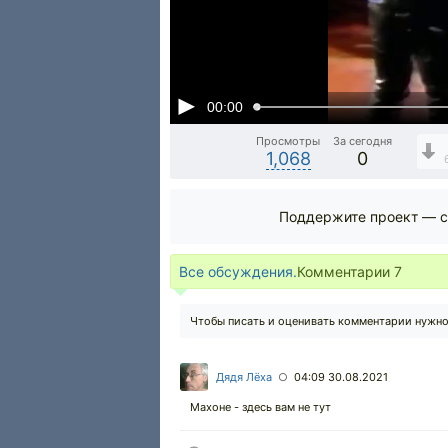
00:00
Просмотры
За сегодня
1,068
0
Поддержите проект — с
Все обсуждения.
Комментарии
7
Чтобы писать и оценивать комментарии нужн
Дядя Лёха
04:09 30.08.2021
○
Махоне - здесь вам не тут