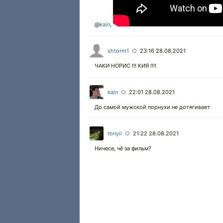
@
kain
,
shtorm1
23:16 28.08.2021
○
ЧАКИ НОРИС !!! КИЯ !!!!
kain
22:01 28.08.2021
○
До самой мужской порнухи не дотягивает
tonyii
21:22 28.08.2021
○
Ничесе, чё за фильм?