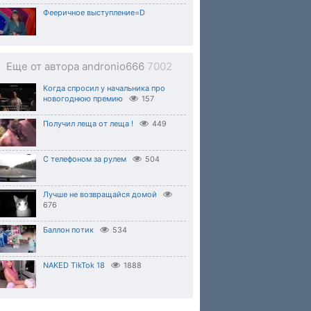
Фееричное выступление=D
Еще от автора andronio666
7002
Когда спросил у начальника про
новогоднюю премию
157
Получил леща от леща !
449
С телефоном за рулем
504
Лучше не возвращайся домой
676
Баллон потик
534
NAKED TikTok 18
1888