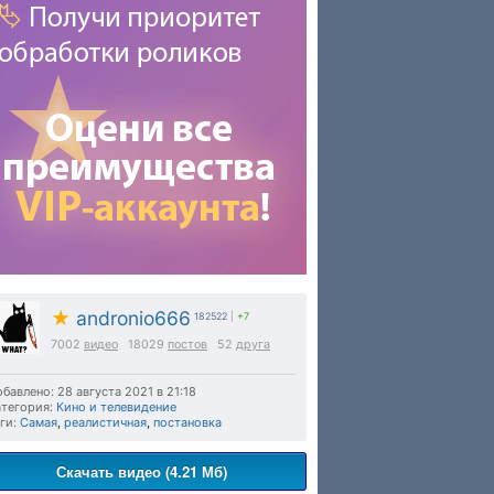
★
andronio666
182522
|
+7
7002
видео
18029
постов
52
друга
бавлено: 28 августа 2021 в 21:18
тегория:
Кино и телевидение
ги:
Самая
,
реалистичная
,
постановка
Скачать видео (4.21 Мб)