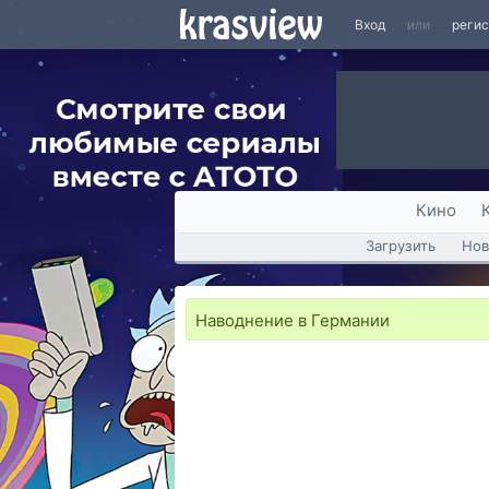
Вход
или
реги
Кино
Загрузить
Нов
Наводнение в Германии