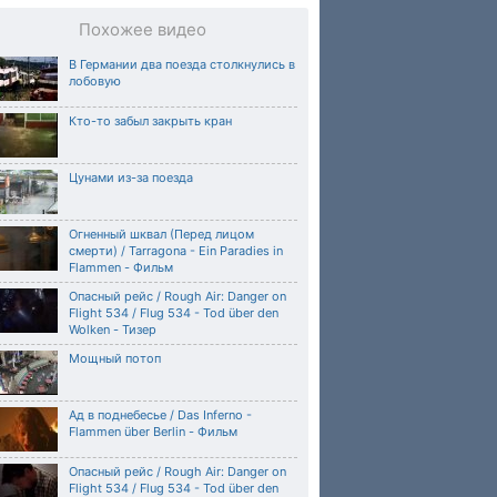
Похожее видео
В Германии два поезда столкнулись в
лобовую
Кто-то забыл закрыть кран
Цунами из-за поезда
Огненный шквал (Перед лицом
смерти) / Tarragona - Ein Paradies in
Flammen - Фильм
Опасный рейс / Rough Air: Danger on
Flight 534 / Flug 534 - Tod über den
Wolken - Тизер
Мощный потоп
Ад в поднебесье / Das Inferno -
Flammen über Berlin - Фильм
Опасный рейс / Rough Air: Danger on
Flight 534 / Flug 534 - Tod über den