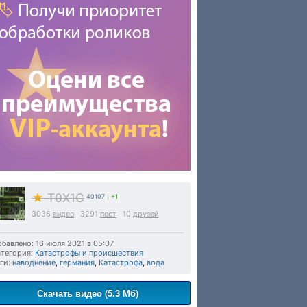
★
T0X1C
40107
|
+1
3036
видео
3291
пост
10
друзей
бавлено: 16 июля 2021 в 05:07
тегория:
Катастрофы и происшествия
ги:
наводнение
,
германия
,
Катастрофа
,
вода
Скачать видео (5.3 Мб)