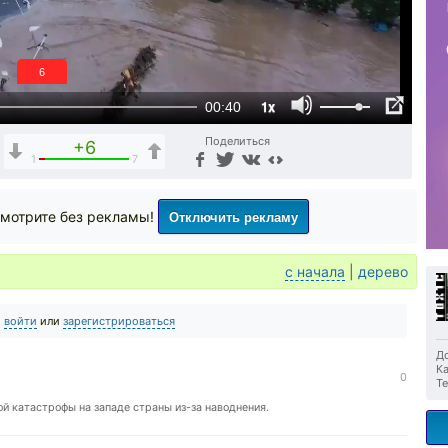
6
1x
00:40
Поделиться
+6
1
7
Отключить рекламу
мотрите без рекламы!
с начала
|
дерево
о
войти
или
зарегистрироваться
До
Ка
0
Те
 катастрофы на западе страны из-за наводнения.