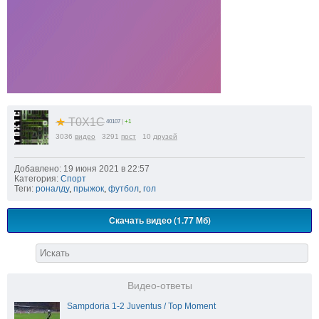
★
T0X1C
40107
|
+1
3036
видео
3291
пост
10
друзей
Добавлено: 19 июня 2021 в 22:57
Категория:
Спорт
Теги:
роналду
,
прыжок
,
футбол
,
гол
Скачать видео (1.77 Мб)
Видео-ответы
Sampdoria 1-2 Juventus / Top Moment