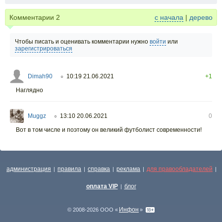
Комментарии
2
с начала
|
дерево
Чтобы писать и оценивать комментарии нужно
войти
или
зарегистрироваться
Dimah90
10:19 21.06.2021
+1
○
Наглядно
Muggz
13:10 20.06.2021
0
○
Вот в том числе и поэтому он великий футболист современности!
администрация
правила
справка
реклама
для правообладателей
|
|
|
|
|
оплата VIP
блог
|
Инфон
© 2008-2026 ООО «
»