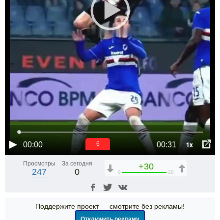
1x
00:00
00:31
6
Просмотры
За сегодня
+30
247
0
0
30
Поддержите проект — смотрите без рекламы!
Отключить рекламу