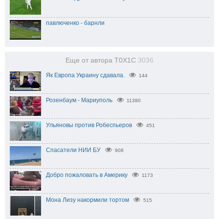
павлюченко - барнли
Еще от автора T0X1C
3036
Як Европа Украину сдавала.
144
Розенбаум - Мариуполь
11380
Ульяновы против Робеспьеров
451
Спасатели НИИ БУ
908
Добро пожаловать в Америку
1173
Мона Лизу накормили тортом
515