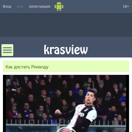
Вход
или
регистрация
18+
Как достать Роналду