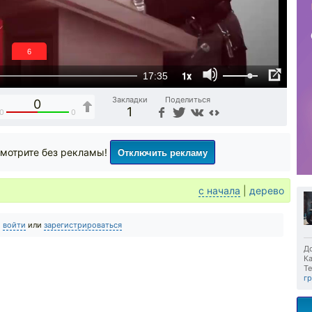
6
1x
17:35
Закладки
Поделиться
0
1
0
0
Отключить рекламу
мотрите без рекламы!
с начала
|
дерево
о
войти
или
зарегистрироваться
До
Ка
Те
г