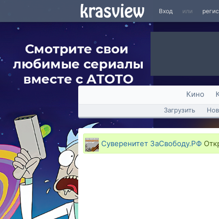
Вход
или
реги
Кино
Загрузить
Нов
Суверенитет ЗаСвободу.РФ
Откр