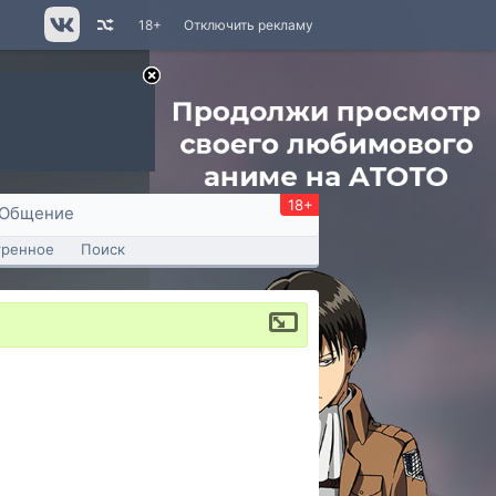
18+
Отключить рекламу
18+
Общение
тренное
Поиск