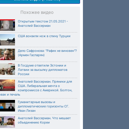
Похожее видео
Открытым текстом 21.05.2021 -
Анатолий Вассерман
США вонзили нож в спину Турции
Дело Сафронова: "Рафик не виновен"?
(Армен Гаспарян)
В Госдуме ответили Эстонии и
Латвии за высылку дипломатов
России
Анатолий Вассерман. Пряники для
США. Либеральная мечта о
компромиссе с Америкой. Болтон,
вак и печаль
Гуманитарные вызовы и
дипломатические горизонты СГ.
Иван Лизан
Анатолий Вассерман. Что мешает
объединению Кореи