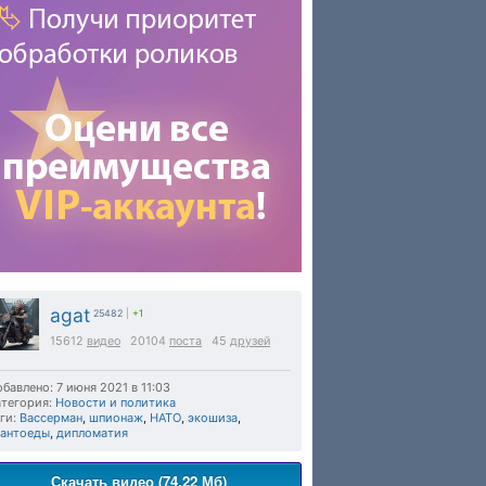
agat
25482
|
+1
15612
видео
20104
поста
45
друзей
бавлено: 7 июня 2021 в 11:03
тегория:
Новости и политика
ги:
Вассерман
,
шпионаж
,
НАТО
,
экошиза
,
рантоеды
,
дипломатия
Скачать видео (74.22 Мб)