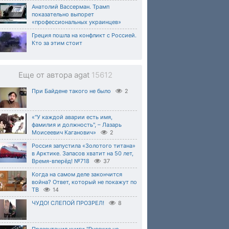
Анатолий Вассерман. Трамп
показательно выпорет
«профессиональных украинцев»
Греция пошла на конфликт с Россией.
Кто за этим стоит
Еще от автора agat
15612
При Байдене такого не было
2
«"У каждой аварии есть имя,
фамилия и должность", – Лазарь
Моисеевич Каганович»
2
Россия запустила «Золотого титана»
в Арктике. Запасов хватит на 50 лет,
Время-вперёд! №718
37
Когда на самом деле закончится
война? Ответ, который не покажут по
ТВ
14
ЧУДО! СЛЕПОЙ ПРОЗРЕЛ!
8