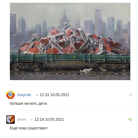
magickk
12:31 10.05.2021
0
○
больше ни кого, дети.
prom
12:19 10.05.2021
+3
○
Ещё пока существует