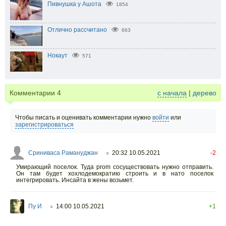
Пивнушка у Ашота
1854
Отлично рассчитано
663
Нокаут
571
Комментарии
4
с начала
|
дерево
Чтобы писать и оценивать комментарии нужно
войти
или
зарегистрироваться
Сриниваса Рамануджан
20:32 10.05.2021
-2
○
Умирающий поселок. Туда prom сосуществовать нужно отправить.
Он там будет хохлодемократию строить и в нато поселок
интегрировать. Инсайта в жены возьмет.
Пу И
14:00 10.05.2021
+1
○