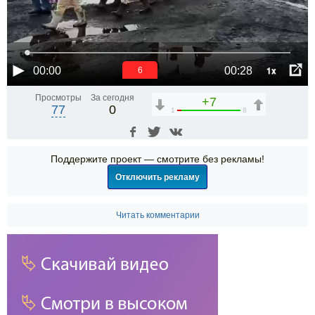
1x
00:00
00:28
6
Просмотры
За сегодня
+7
77
0
1
8
Поддержите проект — смотрите без рекламы!
Отключить рекламу
Читать комментарии