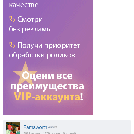
Farnsworth
20116
| 0
2682
видео
4259
постов
0
друзей